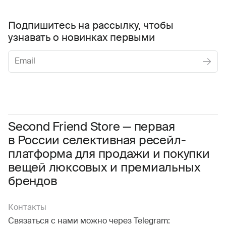
Подпишитесь на рассылку, чтобы
узнавать о новинках первыми
Женское
Мужское
Даю
согласие на обработку персональных данных
Соглашаюсь с условиями
Пользовательского соглашения
Second Friend Store — первая
в России селективная ресейл-
Даю
согласие на получение рекламной информации.
платформа для продажи и покупки
вещей люксовых и премиальных
брендов
Контакты
Связаться с нами можно через Telegram: