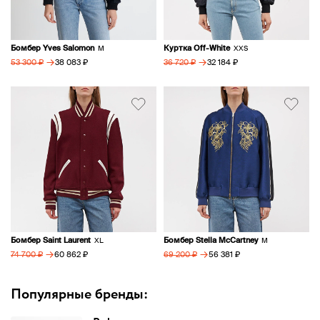
Бомбер Yves Salomon
Куртка Off-White
M
XXS
→
→
38 083 ₽
32 184 ₽
53 300 ₽
36 720 ₽
Бомбер Saint Laurent
Бомбер Stella McCartney
XL
M
→
→
60 862 ₽
56 381 ₽
74 700 ₽
69 200 ₽
Популярные бренды: