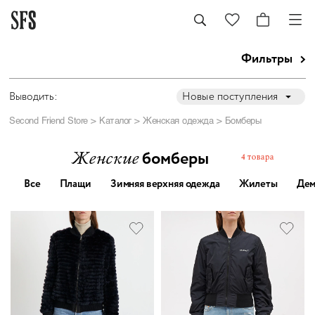
Фильтры
Выводить:
Новые поступления
Second Friend Store
>
Каталог
>
Женская одежда
> Бомберы
бомберы
Женские
4 товара
Все
Плащи
Зимняя верхняя одежда
Жилеты
Дем