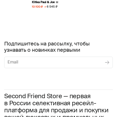
Юбка Paul & Joe
M
→
6 545 ₽
10 100 ₽
Подпишитесь на рассылку, чтобы
узнавать о новинках первыми
Женское
Мужское
Даю
согласие на обработку персональных данных
Соглашаюсь с условиями
Пользовательского соглашения
Second Friend Store — первая
в России селективная ресейл-
Даю
согласие на получение рекламной информации.
платформа для продажи и покупки