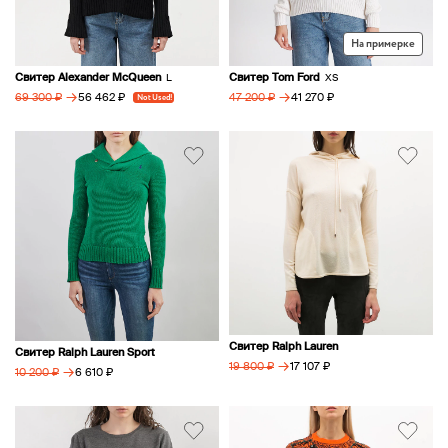
На примерке
Свитер Alexander McQueen
Свитер Tom Ford
L
XS
→
→
56 462 ₽
41 270 ₽
69 300 ₽
Not Used!
47 200 ₽
Свитер Ralph Lauren
Свитер Ralph Lauren Sport
→
17 107 ₽
19 800 ₽
→
6 610 ₽
10 200 ₽