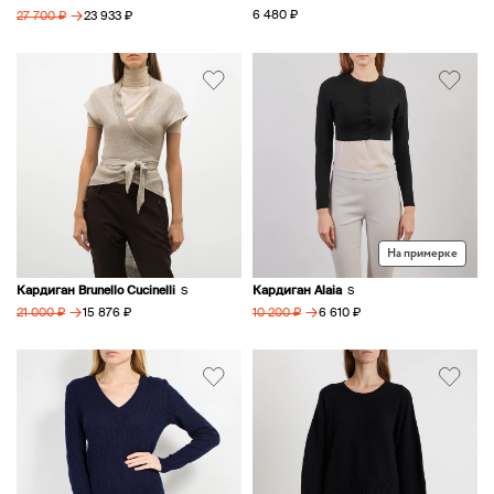
→
6 480 ₽
23 933 ₽
27 700 ₽
На примерке
Кардиган Brunello Cucinelli
Кардиган Alaia
S
S
→
→
15 876 ₽
6 610 ₽
21 000 ₽
10 200 ₽