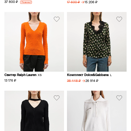
→
37 800 ₽
Новинка!
15 206 ₽
17 600 ₽
Свитер Ralph Lauren
Комплект Dolce&Gabbana
XS
L
→
13 176 ₽
26 914 ₽
38 448 ₽