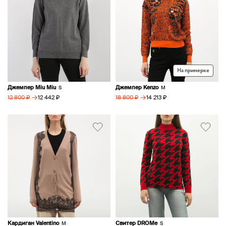
На примерке
Джемпер Miu Miu
Джемпер Kenzo
S
M
→
→
12 442 ₽
14 213 ₽
12 800 ₽
18 800 ₽
Кардиган Valentino
Свитер DROMe
M
S