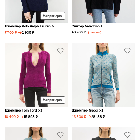
На примерке
Джемпер Polo Ralph Lauren
Свитер Valentino
M
L
→
43 200 ₽
2 905 ₽
Новинка!
7 700 ₽
На примерке
Джемпер Tom Ford
Джемпер Gucci
XS
XS
→
→
15 898 ₽
28 188 ₽
18 400 ₽
43 500 ₽