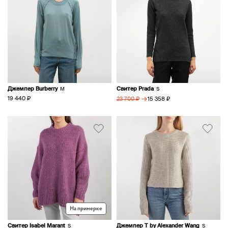
Джемпер Burberry
Свитер Prada
M
S
→
19 440 ₽
15 358 ₽
23 700 ₽
На примерке
Свитер Isabel Marant
Джемпер T by Alexander Wang
S
S