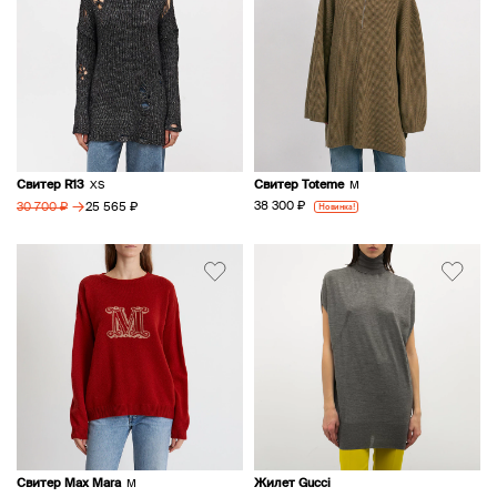
Свитер R13
Свитер Toteme
XS
M
→
38 300 ₽
25 565 ₽
Новинка!
30 700 ₽
Свитер Max Mara
Жилет Gucci
M