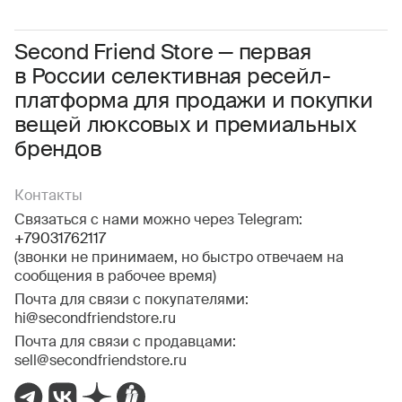
Даю
согласие на обработку персональных данных
Соглашаюсь с условиями
Пользовательского соглашения
Second Friend Store — первая
в России селективная ресейл-
Даю
согласие на получение рекламной информации.
платформа для продажи и покупки
вещей люксовых и премиальных
брендов
Контакты
Связаться с нами можно через Telegram:
+79031762117
(звонки не принимаем, но быстро отвечаем на
сообщения в рабочее время)
Почта для связи с покупателями:
hi@secondfriendstore.ru
Почта для связи с продавцами:
sell@secondfriendstore.ru