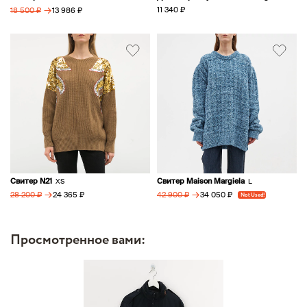
→
11 340 ₽
13 986 ₽
18 500 ₽
Свитер N21
Свитер Maison Margiela
XS
L
→
→
24 365 ₽
34 050 ₽
28 200 ₽
42 900 ₽
Not Used!
Просмотренное вами: