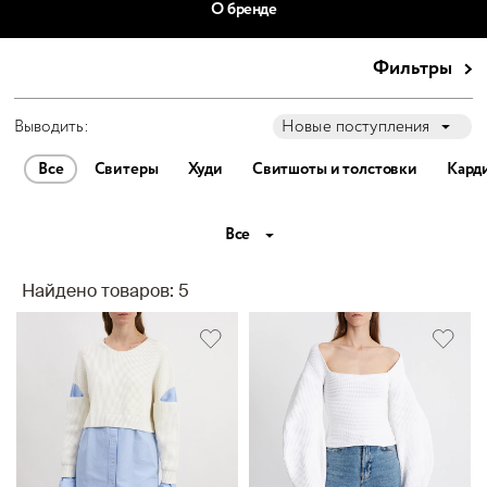
О бренде
Фильтры
Выводить:
Новые поступления
Все
Свитеры
Худи
Свитшоты и толстовки
Кард
Все
Найдено товаров: 5