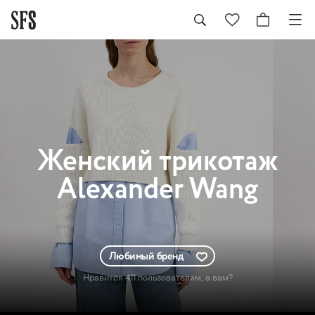
Женский
трикотаж
Alexander Wang
Любимый бренд
Нравится 411 пользователям
, а вам?