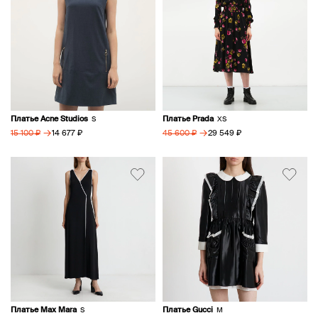
Платье Acne Studios
Платье Prada
S
XS
→
→
14 677 ₽
29 549 ₽
15 100 ₽
45 600 ₽
Платье Max Mara
Платье Gucci
S
M