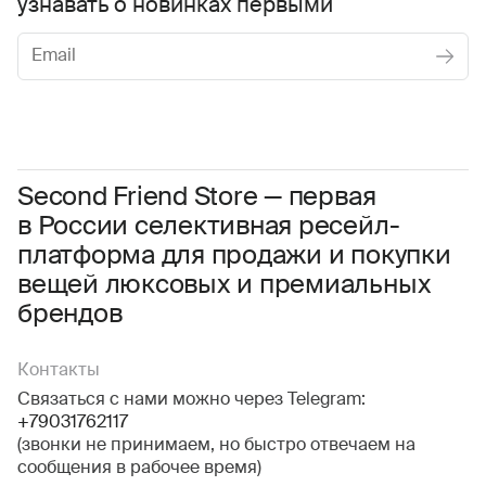
узнавать о новинках первыми
Женское
Мужское
Даю
согласие на обработку персональных данных
Соглашаюсь с условиями
Пользовательского соглашения
Second Friend Store — первая
в России селективная ресейл-
Даю
согласие на получение рекламной информации.
платформа для продажи и покупки
вещей люксовых и премиальных
брендов
Контакты
Связаться с нами можно через Telegram:
+79031762117
(звонки не принимаем, но быстро отвечаем на
сообщения в рабочее время)