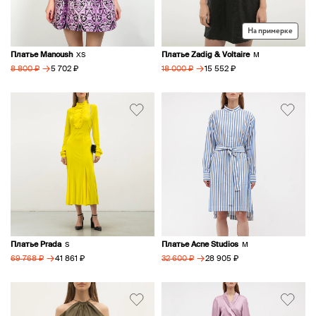
На примерке
Платье Manoush
Платье Zadig & Voltaire
XS
M
→
→
5 702 ₽
15 552 ₽
8 800 ₽
18 000 ₽
Платье Prada
Платье Acne Studios
S
M
→
→
41 861 ₽
28 905 ₽
69 768 ₽
32 600 ₽