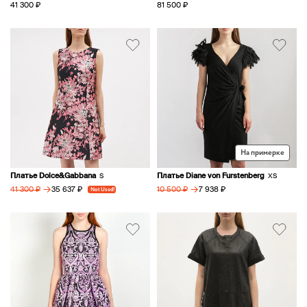
41 300 ₽
81 500 ₽
На примерке
Платье Dolce&Gabbana
Платье Diane von Furstenberg
S
XS
→
→
35 637 ₽
7 938 ₽
41 300 ₽
Not Used!
10 500 ₽