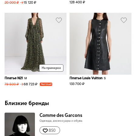
→
128 400 ₽
15 120 ₽
20 000 ₽
На примерке
Платье N21
Платье Louis Vuitton
M
S
→
133 700 ₽
68 723 ₽
79 500 ₽
Not Used!
Близкие бренды
Comme des Garcons
Одежда, аксессуары и обувь
850