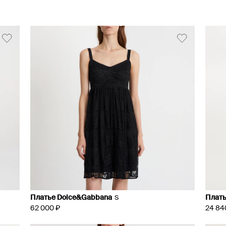
Платье Dolce&Gabbana
Платье
S
62 000 ₽
24 84