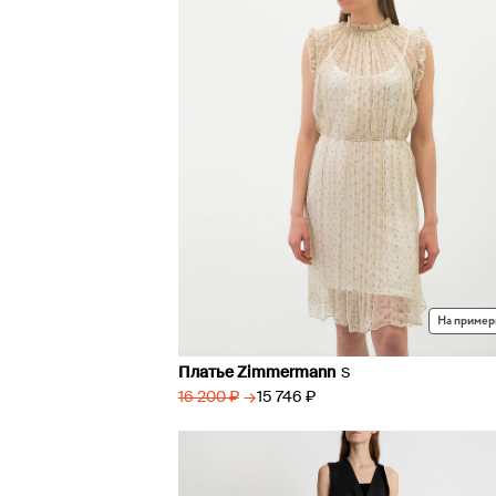
На пример
Платье Zimmermann
S
→
15 746 ₽
16 200 ₽