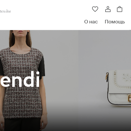
рендов
О нас
Помощь
endi