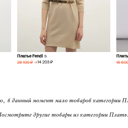
Платье Fendi
Плать
S
→
14 203 ₽
28 100 ₽
16 60
ю, в данный момент мало товаров категории Пл
осмотрите другие товары из категории Плать