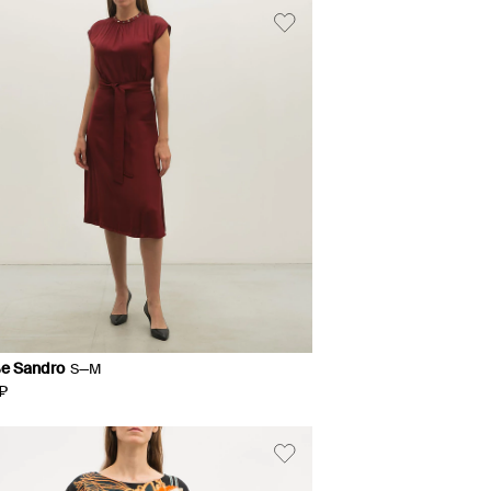
е Sandro
S—M
₽