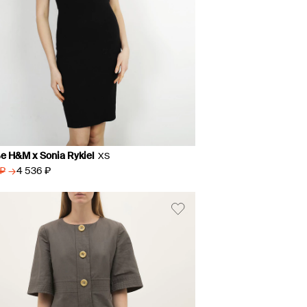
е H&M х Sonia Rykiel
XS
→
4 536 ₽
 ₽