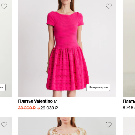
ке
На примерке
Платье Valentino
Плать
M
8 748 
→
29 039 ₽
33 000 ₽