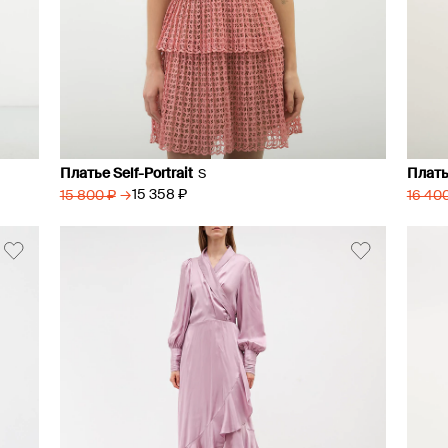
Платье Self-Portrait
Плать
S
→
15 358 ₽
15 800 ₽
16 40