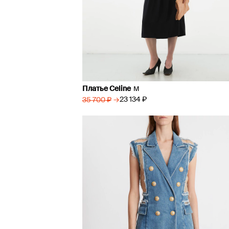
Платье Celine
M
→
23 134 ₽
35 700 ₽