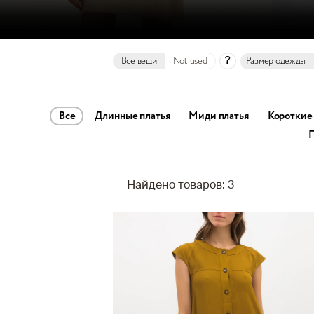
?
Все вещи
Not used
Размер одежды
Все
Длинные платья
Миди платья
Короткие 
П
Найдено товаров: 3