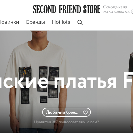
Cеконд-хэнд
эксклюзивных б
Новинки
Бренды
Hot lots
ские
платья F
Любимый бренд
Нравится 357 пользователям
, а вам?