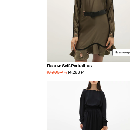
На пример
Платье Self-Portrait
XS
→
14 288 ₽
18 900 ₽