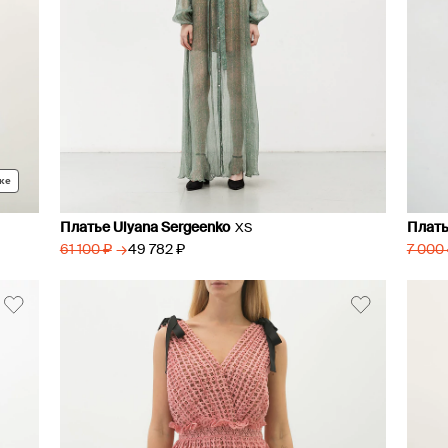
ке
Платье Ulyana Sergeenko
Плать
XS
→
49 782 ₽
61 100 ₽
7 000