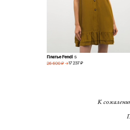
Платье Fendi
S
→
17 237 ₽
26 600 ₽
К сожалени
П