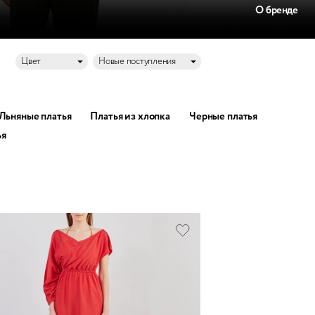
О бренде
Цвет
Новые поступления
Льняные платья
Платья из хлопка
Черные платья
ья