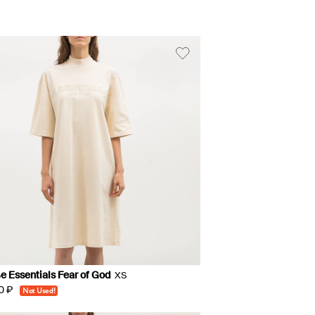
 Essentials Fear of God
XS
0 ₽
Not Used!