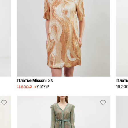
Платье Missoni
Плать
XS
16 200
→
7 517 ₽
11 600 ₽