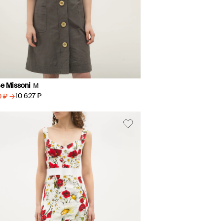
е Missoni
M
→
10 627 ₽
0 ₽