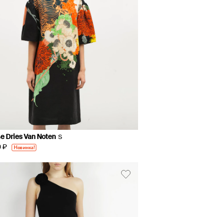
е Dries Van Noten
S
 ₽
Новинка!