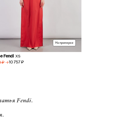
На примерке
е Fendi
XS
→
10 757 ₽
0 ₽
атья Fendi.
я.