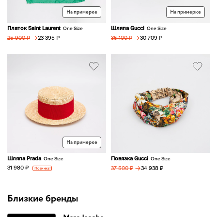
На примерке
На примерке
Платок Saint Laurent
Шляпа Gucci
One Size
One Size
→
→
23 395 ₽
30 709 ₽
25 900 ₽
35 100 ₽
На примерке
Шляпа Prada
Повязка Gucci
One Size
One Size
→
31 980 ₽
Новинка!
34 938 ₽
37 500 ₽
Близкие бренды