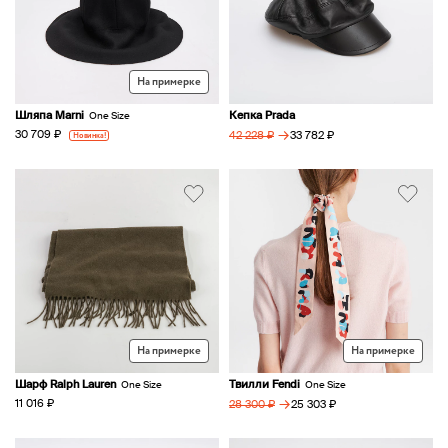
На примерке
Шляпа Marni
Кепка Prada
One Size
→
30 709 ₽
Новинка!
33 782 ₽
42 228 ₽
На примерке
На примерке
Шарф Ralph Lauren
Твилли Fendi
One Size
One Size
→
11 016 ₽
25 303 ₽
28 300 ₽