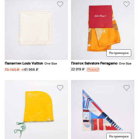
На примерке
Палантин Louis Vuitton
Платок Salvatore Ferragamo
One Size
One Size
→
22 919 ₽
61 966 ₽
Новинка!
70 450 ₽
На примерке