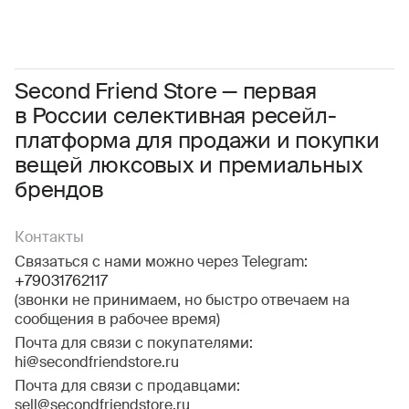
Женское
Мужское
Даю
согласие на обработку персональных данных
Соглашаюсь с условиями
Пользовательского соглашения
Second Friend Store — первая
в России селективная ресейл-
Даю
согласие на получение рекламной информации.
платформа для продажи и покупки
вещей люксовых и премиальных
брендов
Контакты
Связаться с нами можно через Telegram:
+79031762117
(звонки не принимаем, но быстро отвечаем на
сообщения в рабочее время)
Почта для связи с покупателями:
hi@secondfriendstore.ru
Почта для связи с продавцами:
sell@secondfriendstore.ru