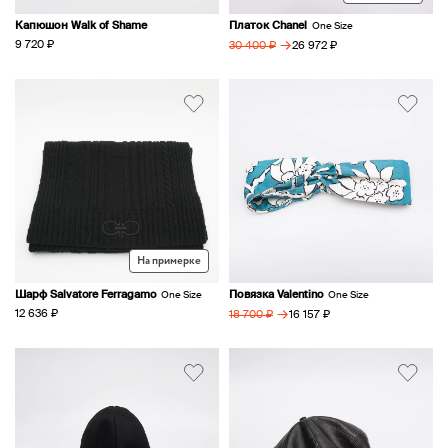
Капюшон Walk of Shame
Платок Chanel
One Size
→
9 720 ₽
26 972 ₽
30 400 ₽
На примерке
Шарф Salvatore Ferragamo
Повязка Valentino
One Size
One Size
→
12 636 ₽
16 157 ₽
18 700 ₽