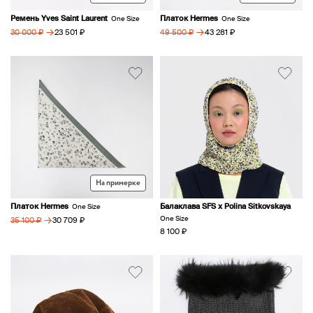
Ремень Yves Saint Laurent
Платок Hermes
One Size
One Size
→
→
23 501 ₽
43 281 ₽
30 000 ₽
49 500 ₽
На примерке
Платок Hermes
Балаклава SFS х Polina Sitkovskaya
One Size
→
One Size
30 709 ₽
35 100 ₽
8 100 ₽