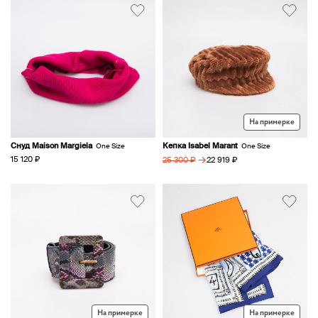
На примерке
Снуд Maison Margiela
Кепка Isabel Marant
One Size
One Size
→
15 120 ₽
22 919 ₽
25 300 ₽
На примерке
На примерке