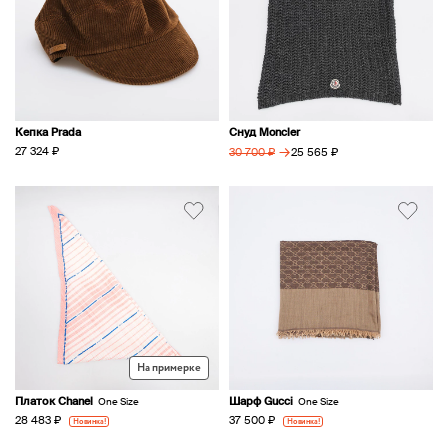
Кепка Prada
Снуд Moncler
→
27 324 ₽
25 565 ₽
30 700 ₽
На примерке
Платок Chanel
Шарф Gucci
One Size
One Size
28 483 ₽
37 500 ₽
Новинка!
Новинка!