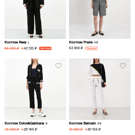
Костюм Raey
Костюм Prada
L
XS
→
53 300 ₽
42 120 ₽
Новинка!
65 000 ₽
Not Used!
Костюм Dolce&Gabbana
Костюм Balmain
S
XS
→
→
29 160 ₽
30 155 ₽
45 000 ₽
37 300 ₽