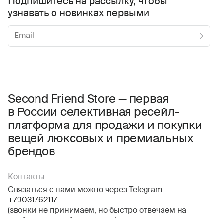
Подпишитесь на рассылку, чтобы
узнавать о новинках первыми
Женское
Мужское
Даю
согласие на обработку персональных данных
Соглашаюсь с условиями
Пользовательского соглашения
Second Friend Store — первая
в России селективная ресейл-
Даю
согласие на получение рекламной информации.
платформа для продажи и покупки
вещей люксовых и премиальных
брендов
Контакты
Связаться с нами можно через Telegram:
+79031762117
(звонки не принимаем, но быстро отвечаем на