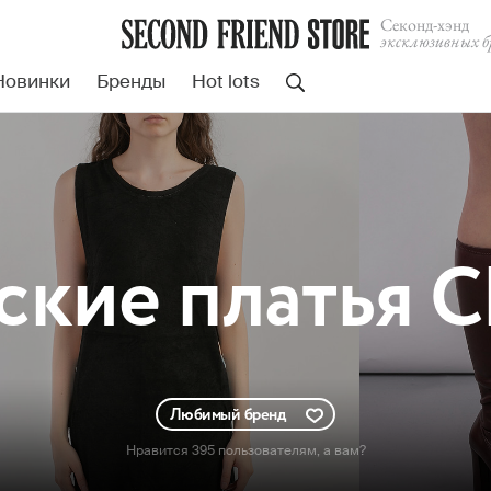
Cеконд-хэнд
эксклюзивных б
Новинки
Бренды
Hot lots
ские
платья C
Любимый бренд
Нравится 395 пользователям
, а вам?