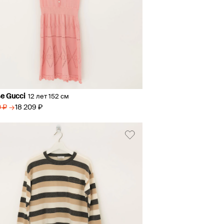
е Gucci
12 лет 152 см
→
18 209 ₽
 ₽