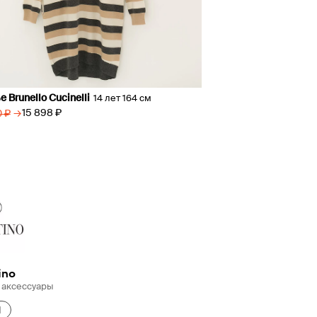
 Brunello Cucinelli
14 лет 164 см
→
15 898 ₽
0 ₽
ino
 аксессуары
1