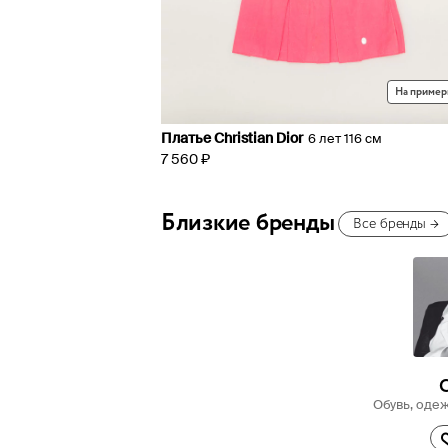
На пример
Платье Christian Dior
6 лет 116 см
7 560 ₽
Близкие бренды
Все бренды
→
C
Обувь, оде