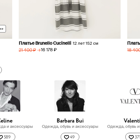
ке
Платье Brunello Cucinelli
Платье
12 лет 152 см
→
16 178 ₽
21 400 ₽
18 40
eline
Barbara Bui
Valent
жда и аксессуары
Одежда, обувь и аксессуары
Одежда, обувь и
589
49
37