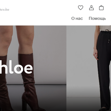
рендов
О нас
Помощь
hloe