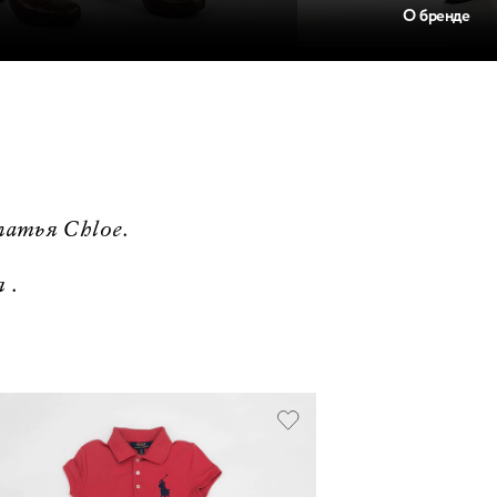
О бренде
атья Chloe.
 .