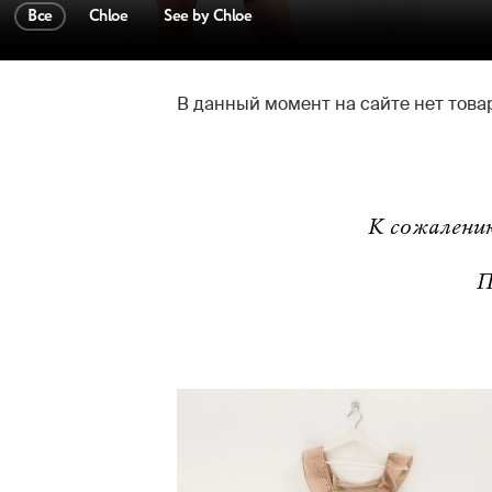
Все
Chloe
See by Chloe
В данный момент на сайте нет тов
К сожалени
П