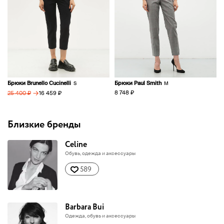
Брюки Brunello Cucinelli
Брюки Paul Smith
S
M
→
8 748 ₽
16 459 ₽
25 400 ₽
Близкие бренды
Celine
Обувь, одежда и аксессуары
589
Barbara Bui
Одежда, обувь и аксессуары