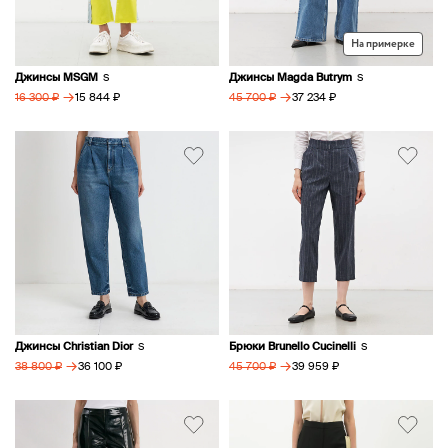
На примерке
Джинсы MSGM
Джинсы Magda Butrym
S
S
→
→
15 844 ₽
37 234 ₽
16 300 ₽
45 700 ₽
Джинсы Christian Dior
Брюки Brunello Cucinelli
S
S
→
→
36 100 ₽
39 959 ₽
38 800 ₽
45 700 ₽