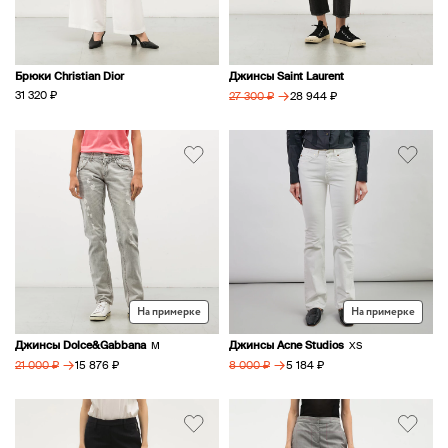
Брюки Christian Dior
Джинсы Saint Laurent
→
31 320 ₽
28 944 ₽
27 300 ₽
На примерке
На примерке
Джинсы Dolce&Gabbana
Джинсы Acne Studios
M
XS
→
→
15 876 ₽
5 184 ₽
21 000 ₽
8 000 ₽