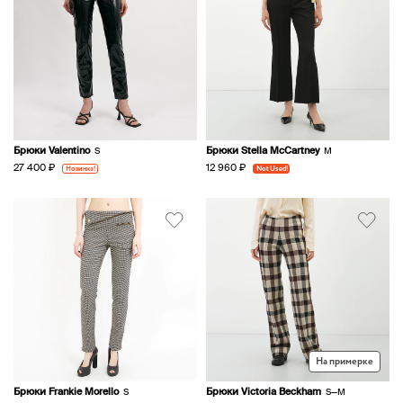
Брюки Valentino
Брюки Stella McCartney
S
M
27 400 ₽
12 960 ₽
Новинка!
Not Used!
На примерке
Брюки Frankie Morello
Брюки Victoria Beckham
S
S—M