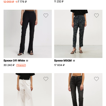
→
11 232 ₽
7 776 ₽
12 000 ₽
Брюки Off-White
Брюки MSGM
M
M
30 240 ₽
17 604 ₽
Новинка!