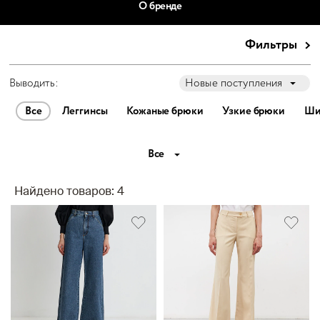
О бренде
Фильтры
Выводить:
Новые поступления
Все
Леггинсы
Кожаные брюки
Узкие брюки
Ши
Все
Найдено товаров: 4