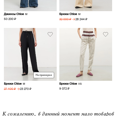
Джинсы Chloe
Брюки Chloe
M
M
→
50 200 ₽
28 244 ₽
32 000 ₽
На примерке
Брюки Chloe
Брюки Chloe
M
XS
→
9 072 ₽
23 270 ₽
27 400 ₽
К сожалению, в данный момент мало товаров