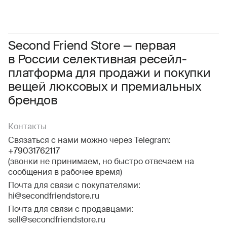
Женское
Мужское
Даю
согласие на обработку персональных данных
Соглашаюсь с условиями
Пользовательского соглашения
Second Friend Store — первая
в России селективная ресейл-
Даю
согласие на получение рекламной информации.
платформа для продажи и покупки
вещей люксовых и премиальных
брендов
Контакты
Связаться с нами можно через Telegram:
+79031762117
(звонки не принимаем, но быстро отвечаем на
сообщения в рабочее время)
Почта для связи с покупателями:
hi@secondfriendstore.ru
Почта для связи с продавцами:
sell@secondfriendstore.ru