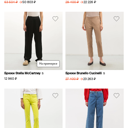
→
→
50 803 ₽
22 226 ₽
63 504 ₽
29 400 ₽
На примерке
Брюки Stella McCartney
Брюки Brunello Cucinelli
S
S
→
12 960 ₽
23 263 ₽
27 400 ₽