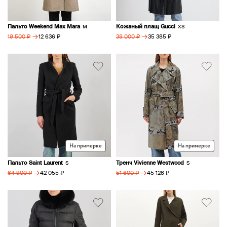
Пальто Weekend Max Mara
Кожаный плащ Gucci
M
XS
→
→
12 636 ₽
35 385 ₽
19 500 ₽
38 000 ₽
На примерке
На примерке
Пальто Saint Laurent
Тренч Vivienne Westwood
S
S
→
→
42 055 ₽
45 126 ₽
64 900 ₽
51 600 ₽