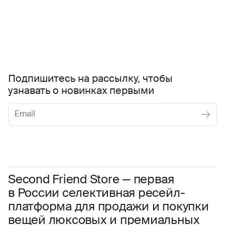
Подпишитесь на рассылку, чтобы
узнавать о новинках первыми
Женское
Мужское
Даю
согласие на обработку персональных данных
Соглашаюсь с условиями
Пользовательского соглашения
Second Friend Store — первая
в России селективная ресейл-
Даю
согласие на получение рекламной информации.
платформа для продажи и покупки
вещей люксовых и премиальных