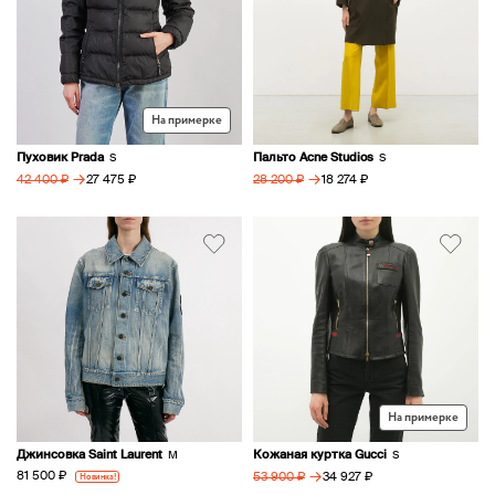
На примерке
Пуховик Prada
Пальто Acne Studios
S
S
→
→
27 475 ₽
18 274 ₽
42 400 ₽
28 200 ₽
На примерке
Джинсовка Saint Laurent
Кожаная куртка Gucci
M
S
→
81 500 ₽
Новинка!
34 927 ₽
53 900 ₽