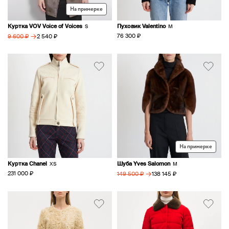
На примерке
Куртка VOV Voice of Voices
Пуховик Valentino
S
M
→
76 300 ₽
2 540 ₽
9 600 ₽
На примерке
Куртка Chanel
Шуба Yves Salomon
XS
M
→
231 000 ₽
138 145 ₽
149 500 ₽