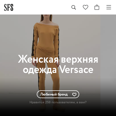
Женская
верхняя
одежда Versace
Любимый бренд
Нравится 258 пользователям
, а вам?