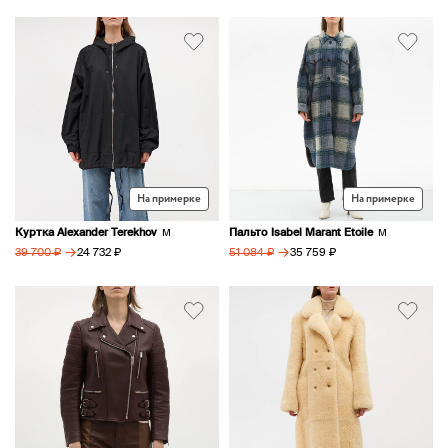
На примерке
На примерке
Куртка Alexander Terekhov
Пальто Isabel Marant Etoile
M
M
→
→
24 732 ₽
35 759 ₽
39 700 ₽
51 084 ₽