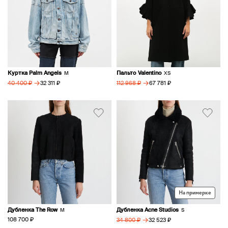
Куртка Palm Angels
Пальто Valentino
M
XS
→
→
32 311 ₽
67 781 ₽
40 400 ₽
112 968 ₽
На примерке
Дубленка The Row
Дубленка Acne Studios
M
S
→
108 700 ₽
32 523 ₽
34 800 ₽