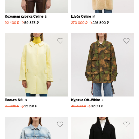
Кожаная куртка Celine
Шуба Celine
S
M
→
→
59 875 ₽
226 800 ₽
92 400 ₽
270 000 ₽
Пальто N21
Куртка Off-White
S
XL
→
→
22 291 ₽
32 311 ₽
25 800 ₽
40 400 ₽