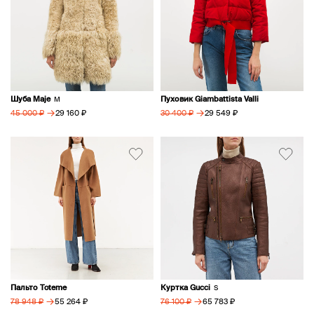
Шуба Maje
Пуховик Giambattista Valli
M
→
→
29 160 ₽
29 549 ₽
45 000 ₽
30 400 ₽
Пальто Toteme
Куртка Gucci
S
→
→
55 264 ₽
65 783 ₽
78 948 ₽
76 100 ₽