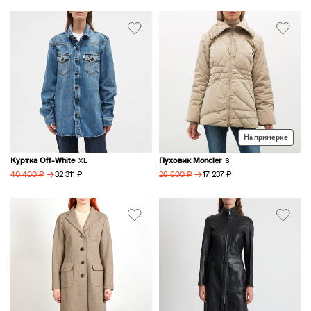
На примерке
Куртка Off-White
Пуховик Moncler
XL
S
→
→
32 311 ₽
17 237 ₽
40 400 ₽
26 600 ₽