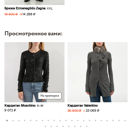
Брюки Ermenegildo Zegna
XXL
→
14 288 ₽
18 900 ₽
Просмотренное вами:
На примерке
Кардиган Moschino
Кардиган Valentino
S—M
9 072 ₽
→
23 069 ₽
35 600 ₽