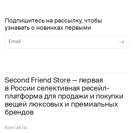
Подпишитесь на рассылку, чтобы
узнавать о новинках первыми
Женское
Мужское
Даю
согласие на обработку персональных данных
Соглашаюсь с условиями
Пользовательского соглашения
Second Friend Store — первая
в России селективная ресейл-
Даю
согласие на получение рекламной информации.
платформа для продажи и покупки
вещей люксовых и премиальных
брендов
Контакты