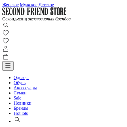
Женское
Мужское
Детское
Cеконд-хэнд
эксклюзивных брендов
Одежда
Обувь
Аксессуары
Сумки
Sale
Новинки
Бренды
Hot lots