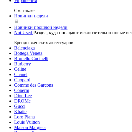
Украшения
См. также
Новинки недели
Новинки прошлой недели
Not Used
Раздел, куда попадают исключительно новые в
Бренды женских аксессуаров
Balenciaga
Bottega Veneta
Brunello Cucinelli
Burberry
Celine
Chanel
Chopard
Comme des Garcons
Coperni
Dion Lee
DROMe
Gucci
Khaite
Loro Piana
Louis Vuitton
Maison Margiela