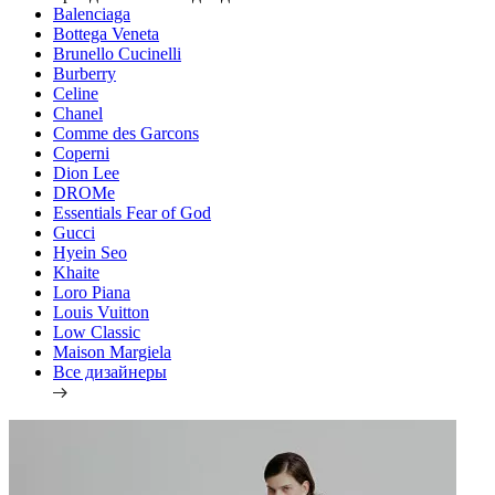
Balenciaga
Bottega Veneta
Brunello Cucinelli
Burberry
Celine
Chanel
Comme des Garcons
Coperni
Dion Lee
DROMe
Essentials Fear of God
Gucci
Hyein Seo
Khaite
Loro Piana
Louis Vuitton
Low Classic
Maison Margiela
Все дизайнеры