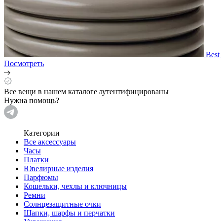
Best
Посмотреть
Все вещи в нашем каталоге аутентифицированы
Нужна помощь?
Категории
Все аксессуары
Часы
Платки
Ювелирные изделия
Парфюмы
Кошельки, чехлы и ключницы
Ремни
Солнцезащитные очки
Шапки, шарфы и перчатки