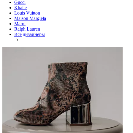
Gucci
Khaite
Louis Vuitton
Maison Margiela
Marni
Ralph Lauren
Все дизайнеры