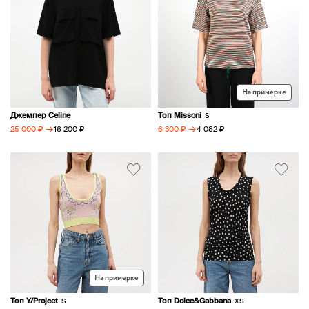
На примерке
Джемпер Celine
Топ Missoni
S
→
→
16 200 ₽
4 082 ₽
25 000 ₽
6 300 ₽
На примерке
Топ Y/Project
Топ Dolce&Gabbana
S
XS