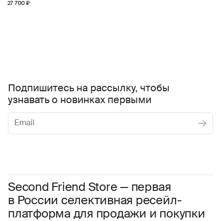
27 700 ₽
Подпишитесь на рассылку, чтобы
узнавать о новинках первыми
Женское
Мужское
Даю
согласие на обработку персональных данных
Соглашаюсь с условиями
Пользовательского соглашения
Second Friend Store — первая
в России селективная ресейл-
Даю
согласие на получение рекламной информации.
платформа для продажи и покупки