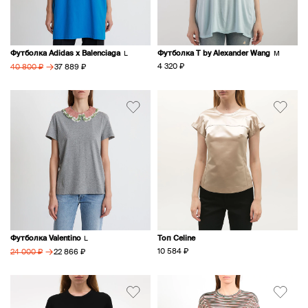
Футболка Adidas х Balenciaga
Футболка T by Alexander Wang
L
M
→
4 320 ₽
37 889 ₽
40 800 ₽
Футболка Valentino
Топ Celine
L
→
10 584 ₽
22 866 ₽
24 000 ₽