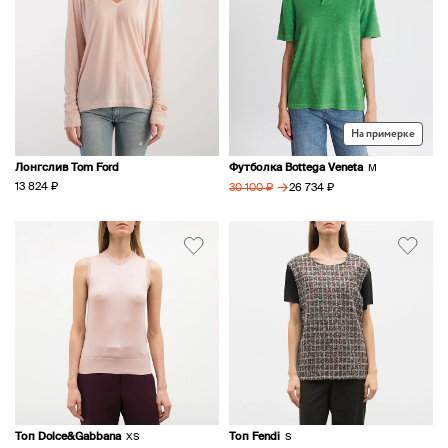
На примерке
Лонгслив Tom Ford
Футболка Bottega Veneta
M
→
13 824 ₽
26 734 ₽
30 100 ₽
Топ Dolce&Gabbana
Топ Fendi
XS
S