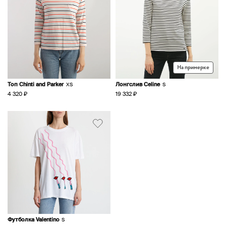
На примерке
Топ Chinti and Parker
Лонгслив Celine
XS
S
4 320 ₽
19 332 ₽
Футболка Valentino
S