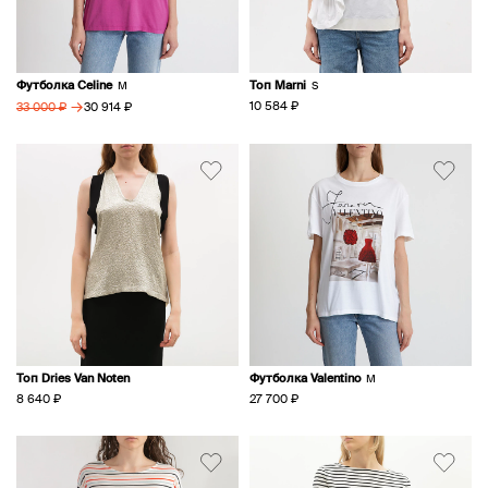
Футболка Celine
Топ Marni
M
S
→
10 584 ₽
30 914 ₽
33 000 ₽
Топ Dries Van Noten
Футболка Valentino
M
8 640 ₽
27 700 ₽