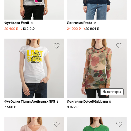
Футболка Fendi
Лонгслив Prada
XS
M
→
→
13 219 ₽
20 904 ₽
20 400 ₽
24 000 ₽
На примерке
Футболка Tigran Avetisyan x SFS
Лонгслив Dolce&Gabbana
S
S
7 560 ₽
9 072 ₽