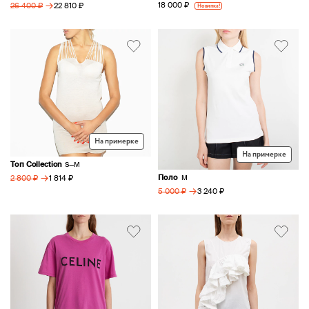
→
18 000 ₽
22 810 ₽
Новинка!
26 400 ₽
На примерке
На примерке
Топ Collection
S—M
→
Поло
1 814 ₽
M
2 800 ₽
→
3 240 ₽
5 000 ₽