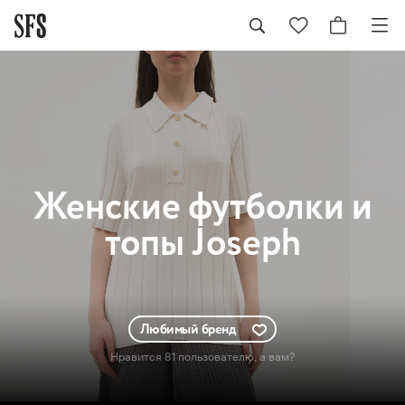
Женские
футболки и
топы Joseph
Любимый бренд
Нравится 81 пользователю
, а вам?