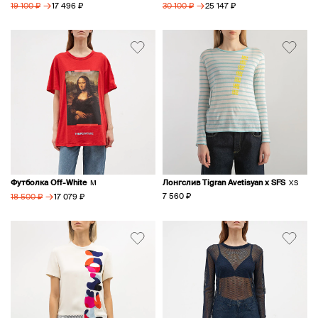
→
→
17 496 ₽
25 147 ₽
19 100 ₽
30 100 ₽
Футболка Off-White
Лонгслив Tigran Avetisyan x SFS
M
XS
→
7 560 ₽
17 079 ₽
18 500 ₽