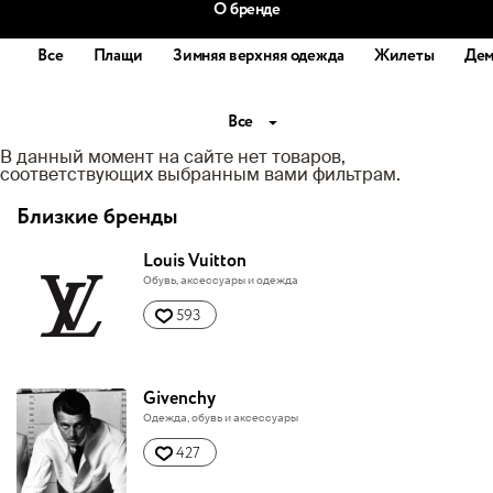
О бренде
Все
Плащи
Зимняя верхняя одежда
Жилеты
Дем
Все
В данный момент на сайте нет товаров,
соответствующих выбранным вами фильтрам.
Близкие бренды
Louis Vuitton
Обувь, аксессуары и одежда
593
Givenchy
Одежда, обувь и аксессуары
427