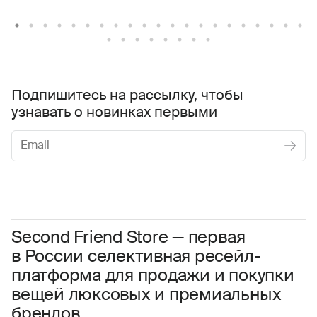
Подпишитесь на рассылку, чтобы
узнавать о новинках первыми
Женское
Мужское
Даю
согласие на обработку персональных данных
Соглашаюсь с условиями
Пользовательского соглашения
Second Friend Store — первая
в России селективная ресейл-
Даю
согласие на получение рекламной информации.
платформа для продажи и покупки
вещей люксовых и премиальных
брендов