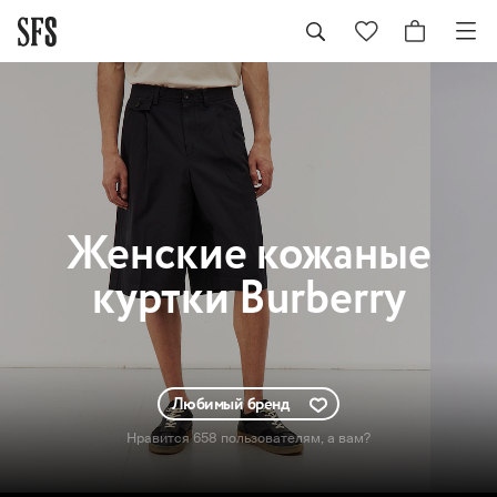
Женские
кожаные
куртки Burberry
Любимый бренд
Нравится 658 пользователям
, а вам?