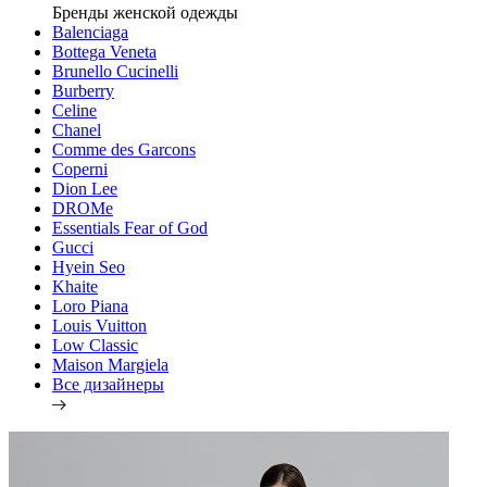
Бренды женской одежды
Balenciaga
Bottega Veneta
Brunello Cucinelli
Burberry
Celine
Chanel
Comme des Garcons
Coperni
Dion Lee
DROMe
Essentials Fear of God
Gucci
Hyein Seo
Khaite
Loro Piana
Louis Vuitton
Low Classic
Maison Margiela
Все дизайнеры