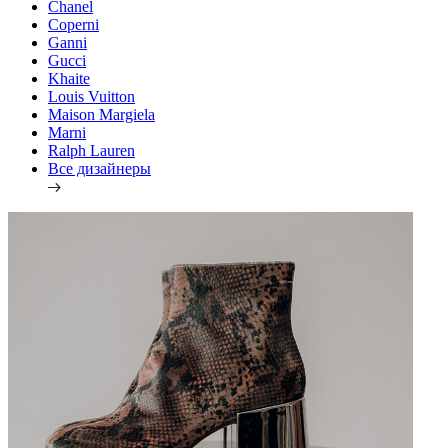
Chanel
Coperni
Ganni
Gucci
Khaite
Louis Vuitton
Maison Margiela
Marni
Ralph Lauren
Все дизайнеры