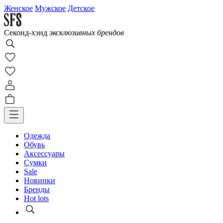
Женское
Мужское
Детское
Cеконд-хэнд
эксклюзивных брендов
Одежда
Обувь
Аксессуары
Сумки
Sale
Новинки
Бренды
Hot lots