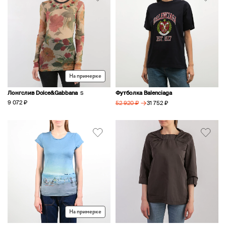
На примерке
Лонгслив Dolce&Gabbana
Футболка Balenciaga
S
→
9 072 ₽
31 752 ₽
52 920 ₽
На примерке