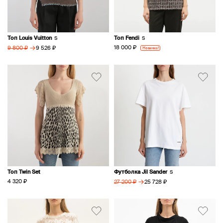
Топ Louis Vuitton
Топ Fendi
S
S
→
18 000 ₽
9 526 ₽
Новинка!
9 800 ₽
Топ Twin Set
Футболка Jil Sander
S
→
4 320 ₽
25 728 ₽
27 200 ₽