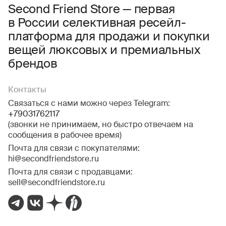
Соглашаюсь с условиями
Пользовательского соглашения
Second Friend Store — первая
в России селективная ресейл-
Даю
согласие на получение рекламной информации.
платформа для продажи и покупки
вещей люксовых и премиальных
брендов
Контакты
Связаться с нами можно через Telegram:
+79031762117
(звонки не принимаем, но быстро отвечаем на
сообщения в рабочее время)
Почта для связи с покупателями:
hi@secondfriendstore.ru
Почта для связи с продавцами:
sell@secondfriendstore.ru