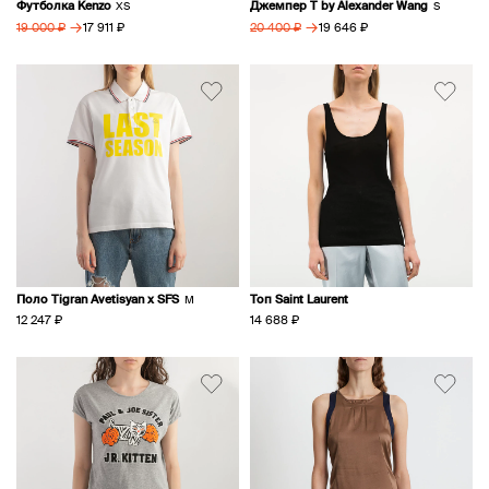
Футболка Kenzo
Джемпер T by Alexander Wang
XS
S
→
→
17 911 ₽
19 646 ₽
19 000 ₽
20 400 ₽
Поло Tigran Avetisyan x SFS
Топ Saint Laurent
M
12 247 ₽
14 688 ₽