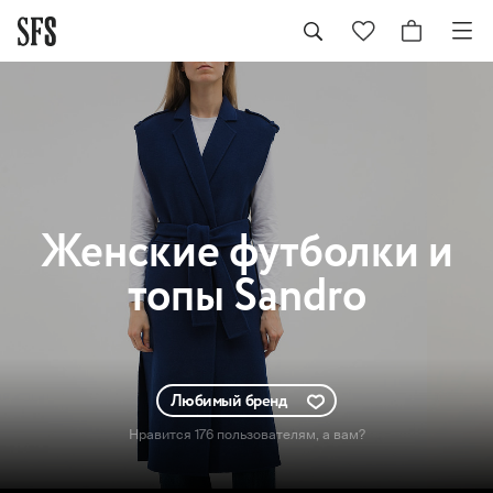
Женские
футболки и
топы Sandro
Любимый бренд
Нравится 176 пользователям
, а вам?