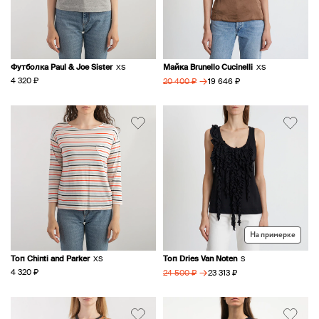
Футболка Paul & Joe Sister
Майка Brunello Cucinelli
XS
XS
→
4 320 ₽
19 646 ₽
20 400 ₽
На примерке
Топ Chinti and Parker
Топ Dries Van Noten
XS
S
→
4 320 ₽
23 313 ₽
24 500 ₽