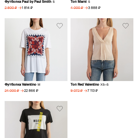
Футболка Paul by Paul Smith
Топ Marni
S
S
→
→
1 814 ₽
3 888 ₽
2 800 ₽
4 000 ₽
Футболка Valentino
Топ Red Valentino
M
XS—S
→
→
22 866 ₽
7 113 ₽
24 000 ₽
9 072 ₽