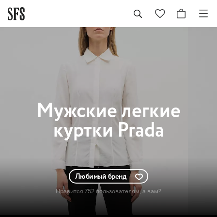
Мужские
легкие
куртки Prada
Любимый бренд
Нравится 752 пользователям
, а вам?