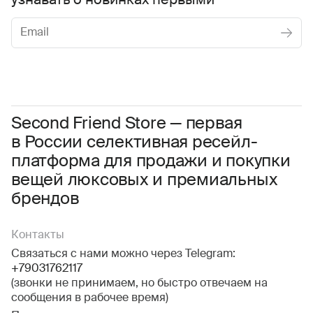
узнавать о новинках первыми
Женское
Мужское
Даю
согласие на обработку персональных данных
Соглашаюсь с условиями
Пользовательского соглашения
Second Friend Store — первая
в России селективная ресейл-
Даю
согласие на получение рекламной информации.
платформа для продажи и покупки
вещей люксовых и премиальных
брендов
Контакты
Связаться с нами можно через Telegram:
+79031762117
(звонки не принимаем, но быстро отвечаем на
сообщения в рабочее время)