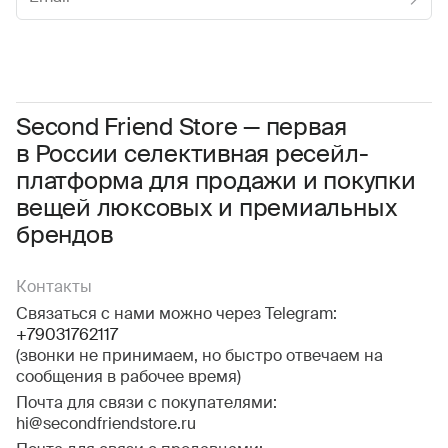
Женское
Мужское
Даю
согласие на обработку персональных данных
Соглашаюсь с условиями
Пользовательского соглашения
Second Friend Store — первая
в России селективная ресейл-
Даю
согласие на получение рекламной информации.
платформа для продажи и покупки
вещей люксовых и премиальных
брендов
Контакты
Связаться с нами можно через Telegram:
+79031762117
(звонки не принимаем, но быстро отвечаем на
сообщения в рабочее время)
Почта для связи с покупателями:
hi@secondfriendstore.ru