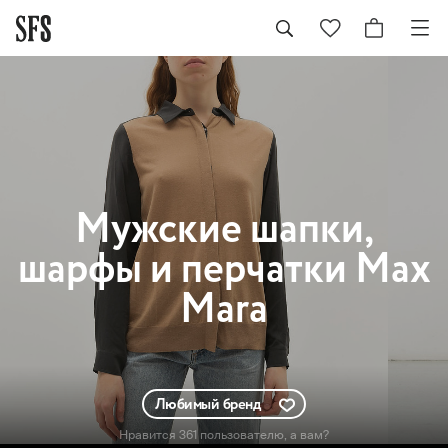
Мужские
шапки,
шарфы и перчатки Max
Mara
Любимый бренд
Нравится 361 пользователю
, а вам?