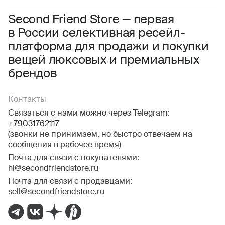
Соглашаюсь с условиями
Пользовательского соглашения
Second Friend Store — первая
в России селективная ресейл-
Даю
согласие на получение рекламной информации.
платформа для продажи и покупки
вещей люксовых и премиальных
брендов
Контакты
Связаться с нами можно через Telegram:
+79031762117
(звонки не принимаем, но быстро отвечаем на
сообщения в рабочее время)
Почта для связи с покупателями:
hi@secondfriendstore.ru
Почта для связи с продавцами:
sell@secondfriendstore.ru