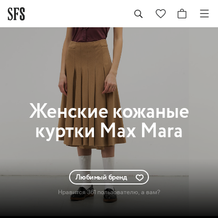
Женские
кожаные
куртки Max Mara
Любимый бренд
Нравится 361 пользователю
, а вам?