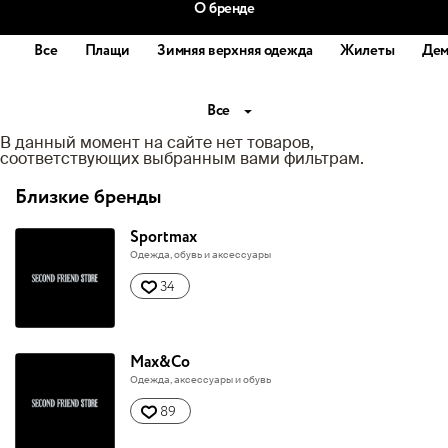
О бренде
Все
Плащи
Зимняя верхняя одежда
Жилеты
Дем
Все
В данный момент на сайте нет товаров,
соответствующих выбранным вами фильтрам.
Близкие бренды
Sportmax
Одежда, обувь и аксессуары
34
Max&Co
Одежда, аксессуары и обувь
89