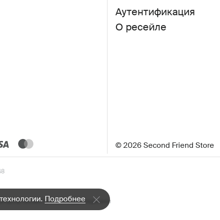
Аутентификация
О ресейле
© 2026 Second Friend Store
48
 технологии.
Подробнее
а»
Шорты
Свитшоты и худи
Пиджаки