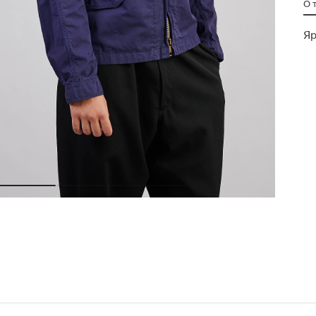
О 
Яр