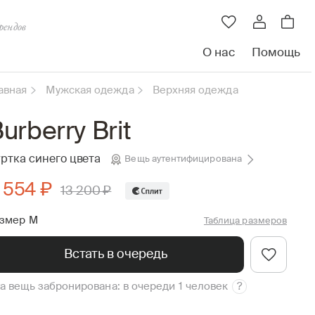
рендов
О нас
Помощь
авная
Мужская одежда
Верхняя одежда
urberry Brit
ртка синего цвета
Вещь аутентифицирована
 554 ₽
13 200 ₽
змер M
Таблица размеров
Встать в очередь
а вещь забронирована: в очереди 1 человек
?