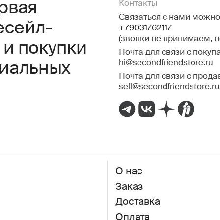
ервая
Контакты
Связаться с нами можно 
есейл-
+79031762117
(звонки не принимаем, 
 и покупки
Почта для связи с покуп
hi@secondfriendstore.ru
миальных
Почта для связи с прода
sell@secondfriendstore.ru
О нас
Заказ
Доставка
Оплата