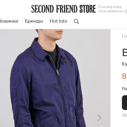
Cеконд-хэнд
эксклюзивных б
Новинки
Бренды
Hot lots
Гл
B
Ку
8
Ра
Эт