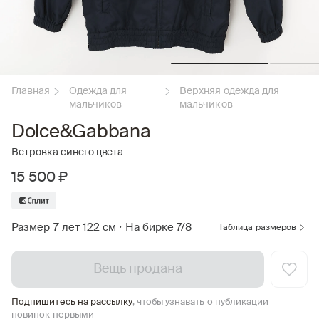
Главная
Одежда для
Верхняя одежда для
мальчиков
мальчиков
Dolce&Gabbana
Ветровка синего цвета
15 500 ₽
Размер 7 лет 122 см
•
На бирке 7/8
Таблица размеров
Вещь продана
Подпишитесь на рассылку
, чтобы узнавать о публикации
новинок первыми