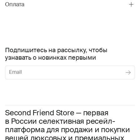
Оплата
Подпишитесь на рассылку, чтобы
узнавать о новинках первыми
Женское
Мужское
Даю
согласие на обработку персональных данных
Соглашаюсь с условиями
Пользовательского соглашения
Second Friend Store — первая
в России селективная ресейл-
Даю
согласие на получение рекламной информации.
платформа для продажи и покупки
вещей люксовых и премиальных