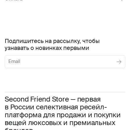
Подпишитесь на рассылку, чтобы
узнавать о новинках первыми
Женское
Мужское
Даю
согласие на обработку персональных данных
Соглашаюсь с условиями
Пользовательского соглашения
Second Friend Store — первая
в России селективная ресейл-
Даю
согласие на получение рекламной информации.
платформа для продажи и покупки
вещей люксовых и премиальных