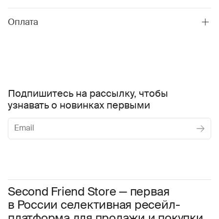
Оплата
Подпишитесь на рассылку, чтобы
узнавать о новинках первыми
Женское
Мужское
Даю
согласие на обработку персональных данных
Соглашаюсь с условиями
Пользовательского соглашения
Second Friend Store — первая
в России селективная ресейл-
Даю
согласие на получение рекламной информации.
платформа для продажи и покупки