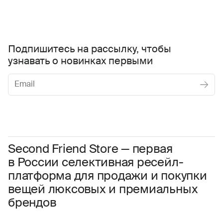
Подпишитесь на рассылку, чтобы
узнавать о новинках первыми
Женское
Мужское
Даю
согласие на обработку персональных данных
Соглашаюсь с условиями
Пользовательского соглашения
Second Friend Store — первая
в России селективная ресейл-
Даю
согласие на получение рекламной информации.
платформа для продажи и покупки
вещей люксовых и премиальных
брендов