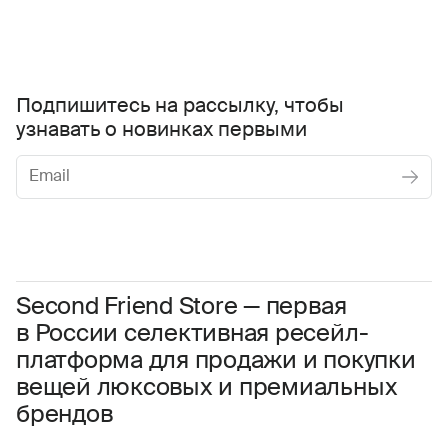
Подпишитесь на рассылку, чтобы
узнавать о новинках первыми
Женское
Мужское
Даю
согласие на обработку персональных данных
Соглашаюсь с условиями
Пользовательского соглашения
Second Friend Store — первая
в России селективная ресейл-
Даю
согласие на получение рекламной информации.
платформа для продажи и покупки
вещей люксовых и премиальных
брендов