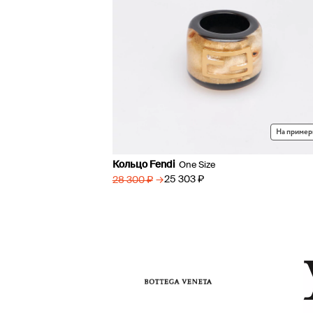
На пример
Кольцо Fendi
One Size
→
25 303 ₽
28 300 ₽