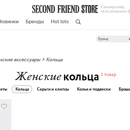
Cеконд-хэнд
эксклюзивных б
Новинки
Бренды
Hot lots
Бренд
ские аксессуары
> Кольца
кольца
Женские
1 товар
леты
Кольца
Серьги и клипсы
Колье и подвески
Брош