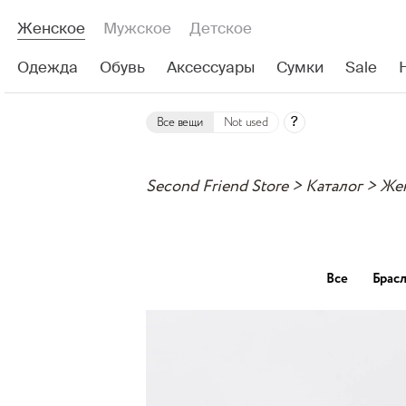
Женское
Мужское
Детское
Одежда
Обувь
Аксессуары
Сумки
Sale
?
Все вещи
Not used
Second Friend Store
>
Каталог
>
Жен
Все
Брас