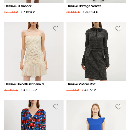
Платье Jil Sander
Платье Bottega Veneta
L
→
→
17 820 ₽
24 624 ₽
27 500 ₽
38 000 ₽
Платье Dolce&Gabbana
Платье Viktor&Rolf
S
→
→
39 696 ₽
14 677 ₽
45 400 ₽
15 100 ₽