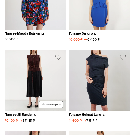
Платье Magda Butrym
Платье Sandro
M
M
→
70 200 ₽
6 480 ₽
10 000 ₽
На примерке
Платье Jil Sander
Платье Helmut Lang
S
S
→
→
57 115 ₽
7 517 ₽
70 100 ₽
11 600 ₽