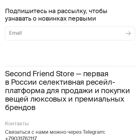
Подпишитесь на рассылку, чтобы
узнавать о новинках первыми
Женское
Мужское
Даю
согласие на обработку персональных данных
Соглашаюсь с условиями
Пользовательского соглашения
Second Friend Store — первая
в России селективная ресейл-
Даю
согласие на получение рекламной информации.
платформа для продажи и покупки
вещей люксовых и премиальных
брендов
Контакты
Связаться с нами можно через Telegram:
+79031762117