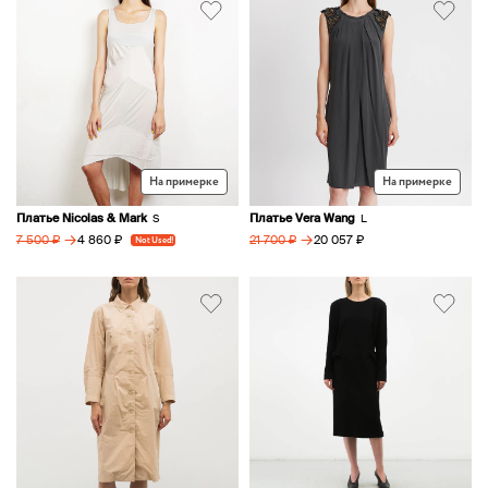
На примерке
На примерке
Платье Nicolas & Mark
Платье Vera Wang
S
L
→
→
4 860 ₽
20 057 ₽
7 500 ₽
Not Used!
21 700 ₽