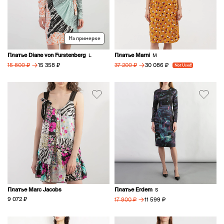
На примерке
Платье Diane von Furstenberg
Платье Marni
L
M
→
→
15 358 ₽
30 086 ₽
15 800 ₽
37 200 ₽
Not Used!
Платье Marc Jacobs
Платье Erdem
S
→
9 072 ₽
11 599 ₽
17 900 ₽