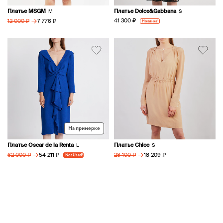
Платье MSGM
Платье Dolce&Gabbana
M
S
→
41 300 ₽
7 776 ₽
Новинка!
12 000 ₽
На примерке
Платье Oscar de la Renta
Платье Chloe
L
S
→
→
54 211 ₽
18 209 ₽
62 000 ₽
Not Used!
28 100 ₽