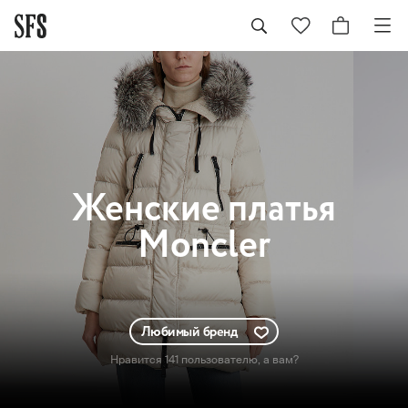
Женские
платья
Moncler
Любимый бренд
Нравится 141 пользователю
, а вам?