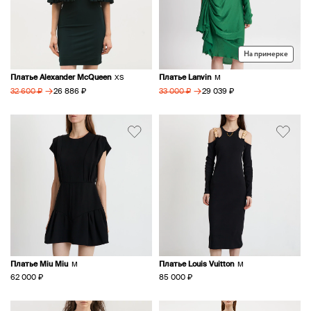
На примерке
Платье Alexander McQueen
Платье Lanvin
XS
M
→
→
26 886 ₽
29 039 ₽
32 600 ₽
33 000 ₽
Платье Miu Miu
Платье Louis Vuitton
M
M
62 000 ₽
85 000 ₽