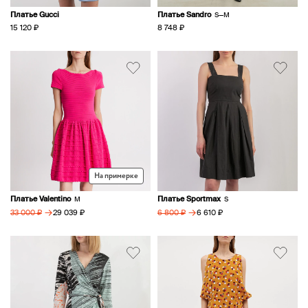
Платье Gucci
Платье Sandro
S—M
15 120 ₽
8 748 ₽
На примерке
Платье Valentino
Платье Sportmax
M
S
→
→
29 039 ₽
6 610 ₽
33 000 ₽
6 800 ₽