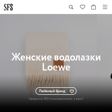
Женские
водолазки
Loewe
Любимый бренд
Нравится 180 пользователям
, а вам?