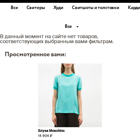
Все
Свитеры
Худи
Свитшоты и толстовки
Кард
Все
В данный момент на сайте нет товаров,
соответствующих выбранным вами фильтрам.
Просмотренное вами:
Блуза Moschino
14 904 ₽