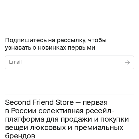
Подпишитесь на рассылку, чтобы
узнавать о новинках первыми
Женское
Мужское
Даю
согласие на обработку персональных данных
Соглашаюсь с условиями
Пользовательского соглашения
Second Friend Store — первая
в России селективная ресейл-
Даю
согласие на получение рекламной информации.
платформа для продажи и покупки
вещей люксовых и премиальных
брендов