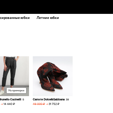
сированные юбки
Летние юбки
На примерке
unello Cucinelli
Сапоги Dolce&Gabbana
S
39
→
14 440 ₽
→
31 752 ₽
49 000 ₽