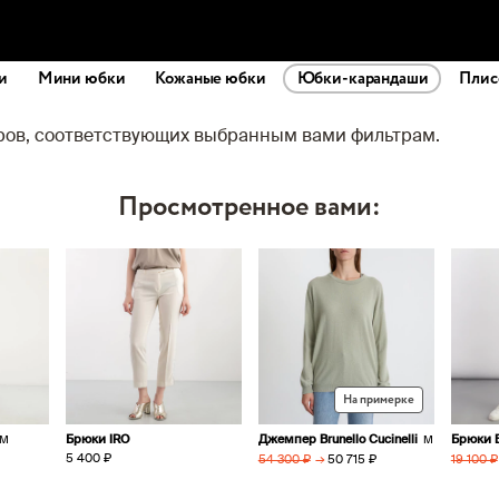
и
Мини юбки
Кожаные юбки
Юбки-карандаши
Плис
аров, соответствующих выбранным вами фильтрам.
Просмотренное вами:
На примерке
Брюки IRO
Джемпер Brunello Cucinelli
Брюки Br
M
M
5 400 ₽
→
50 715 ₽
54 300 ₽
19 100 ₽