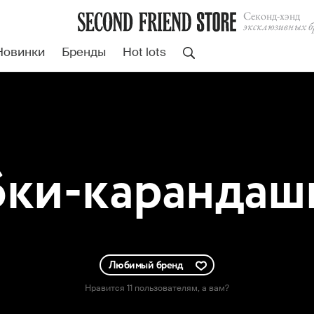
Cеконд-хэнд
эксклюзивных б
Новинки
Бренды
Hot lots
и-карандаши I
Любимый бренд
Нравится 11 пользователям
, а вам?