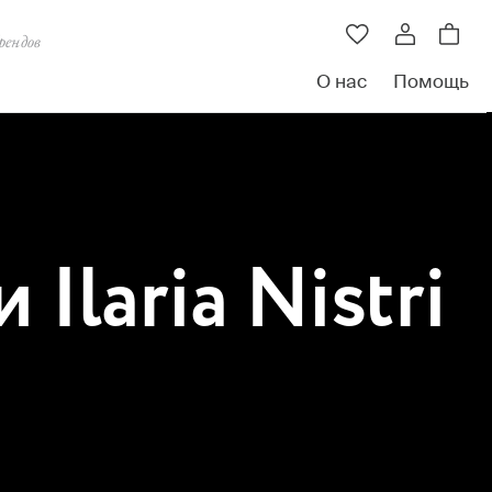
рендов
О нас
Помощь
laria Nistri