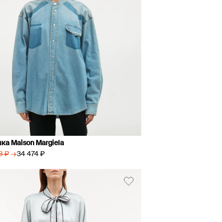
ка Maison Margiela
→
34 474 ₽
8 ₽