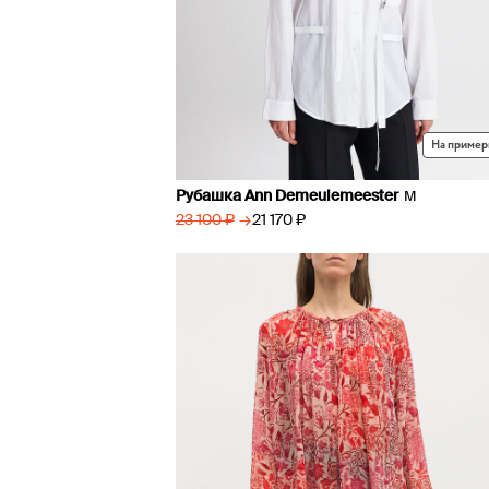
На пример
Рубашка Ann Demeulemeester
M
→
21 170 ₽
23 100 ₽