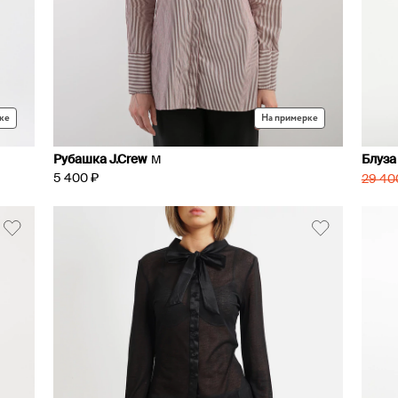
ке
На примерке
Рубашка J.Crew
Блуза
M
5 400 ₽
29 40