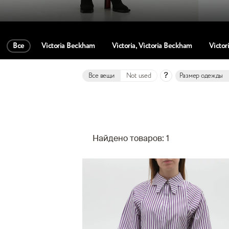
Все
Victoria Beckham
Victoria, Victoria Beckham
Victor
?
Все вещи
Not used
Размер одежды
Найдено товаров: 1