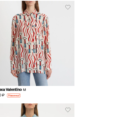
ка Valentino
M
0 ₽
Новинка!