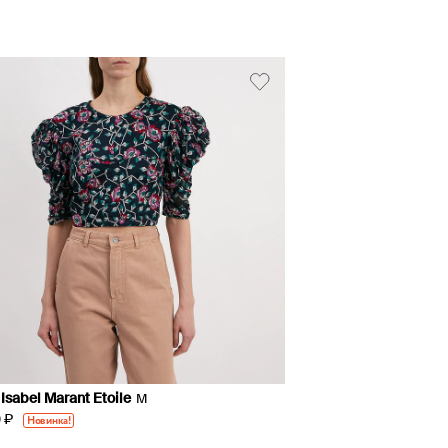
Isabel Marant Etoile
M
 ₽
Новинка!