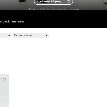
Любимый бренд
Нравится 136 пользователям
, а вам?
ia Beckham jeans
Размер обуви