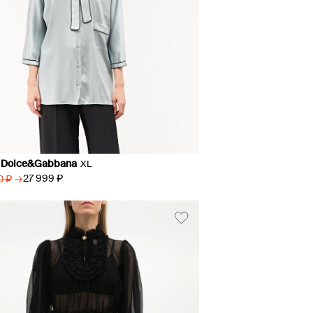
 Dolce&Gabbana
XL
→
27 999 ₽
0 ₽