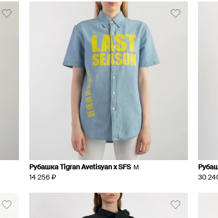
Рубашка Tigran Avetisyan x SFS
Рубаш
M
14 256 ₽
30 24