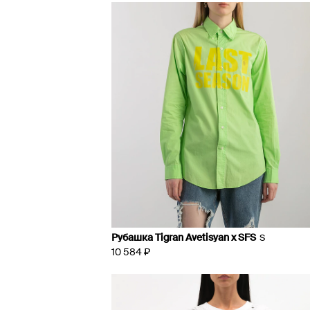
Рубашка Tigran Avetisyan x SFS
S
10 584 ₽