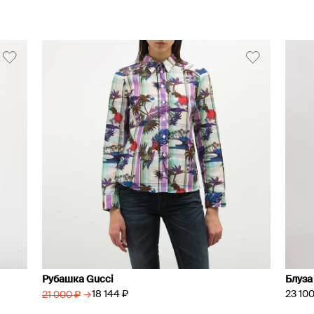
Рубашка Gucci
Блуза 
23 100
→
18 144 ₽
21 000 ₽