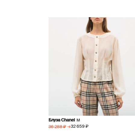
Блуза Chanel
M
→
32 659 ₽
36 288 ₽