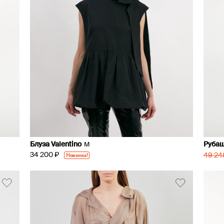
Блуза Valentino
Рубаш
M
34 200 ₽
Новинка!
49 24