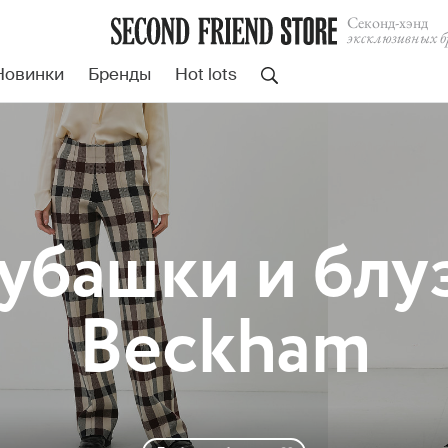
Cеконд-хэнд
эксклюзивных б
Новинки
Бренды
Hot lots
убашки и блуз
Beckham