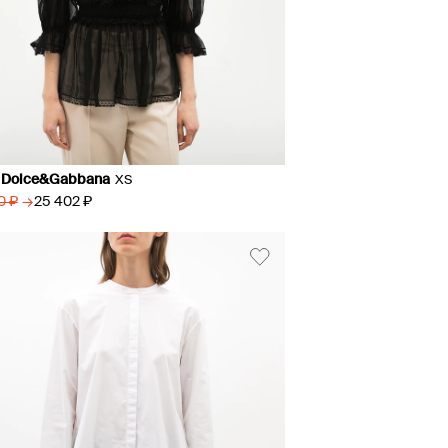
 Dolce&Gabbana
XS
→
25 402 ₽
0 ₽