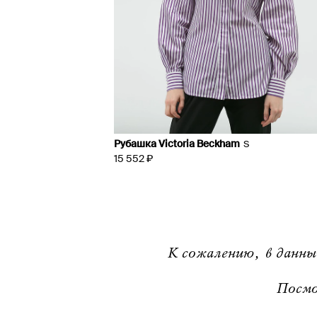
Рубашка Victoria Beckham
S
15 552 ₽
К сожалению, в данны
Посмо