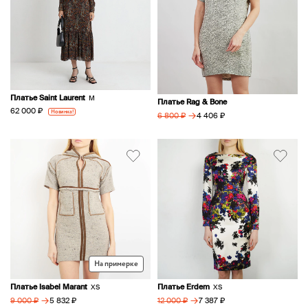
Платье Saint Laurent
M
Платье Rag & Bone
62 000 ₽
Новинка!
→
4 406 ₽
6 800 ₽
На примерке
Платье Isabel Marant
Платье Erdem
XS
XS
→
→
5 832 ₽
7 387 ₽
9 000 ₽
12 000 ₽