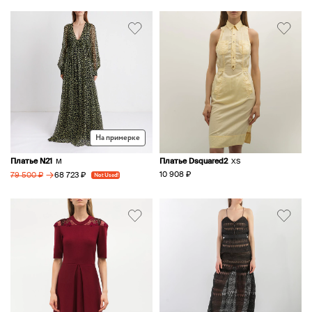
На примерке
Платье N21
Платье Dsquared2
M
XS
→
10 908 ₽
68 723 ₽
79 500 ₽
Not Used!