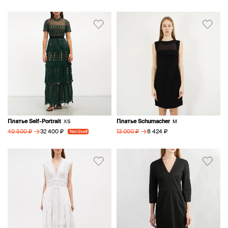
Платье Self-Portrait
Платье Schumacher
XS
M
→
→
32 400 ₽
8 424 ₽
40 500 ₽
Not Used!
13 000 ₽