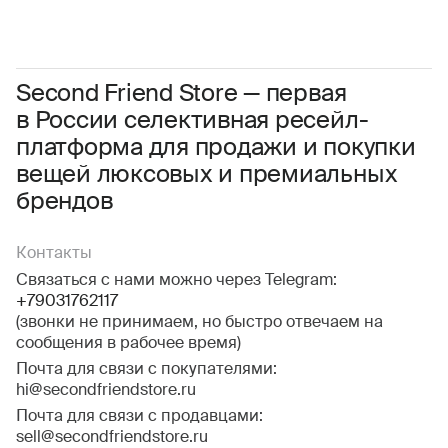
Женское
Мужское
Даю
согласие на обработку персональных данных
Соглашаюсь с условиями
Пользовательского соглашения
Second Friend Store — первая
в России селективная ресейл-
Даю
согласие на получение рекламной информации.
платформа для продажи и покупки
вещей люксовых и премиальных
брендов
Контакты
Связаться с нами можно через Telegram:
+79031762117
(звонки не принимаем, но быстро отвечаем на
сообщения в рабочее время)
Почта для связи с покупателями:
hi@secondfriendstore.ru
Почта для связи с продавцами:
sell@secondfriendstore.ru