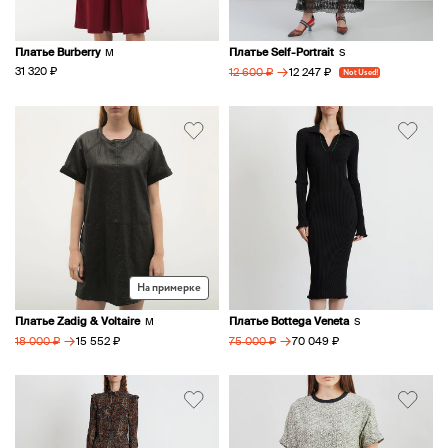
Платье Burberry
Платье Self-Portrait
M
S
→
31 320 ₽
12 247 ₽
12 600 ₽
Not Used!
На примерке
Платье Zadig & Voltaire
Платье Bottega Veneta
M
S
→
→
15 552 ₽
70 049 ₽
18 000 ₽
75 000 ₽