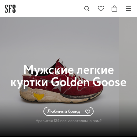
Мужские
легкие
куртки Golden Goose
Любимый бренд
Нравится 134 пользователям
, а вам?