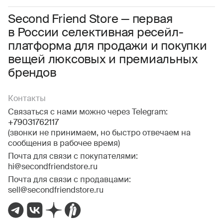
Соглашаюсь с условиями
Пользовательского соглашения
Second Friend Store — первая
в России селективная ресейл-
Даю
согласие на получение рекламной информации.
платформа для продажи и покупки
вещей люксовых и премиальных
брендов
Контакты
Связаться с нами можно через Telegram:
+79031762117
(звонки не принимаем, но быстро отвечаем на
сообщения в рабочее время)
Почта для связи с покупателями:
hi@secondfriendstore.ru
Почта для связи с продавцами:
sell@secondfriendstore.ru