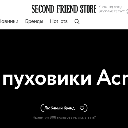
Cеконд-хэнд
эксклюзивных б
Новинки
Бренды
Hot lots
пуховики Acn
Любимый бренд
Нравится 898 пользователям
, а вам?