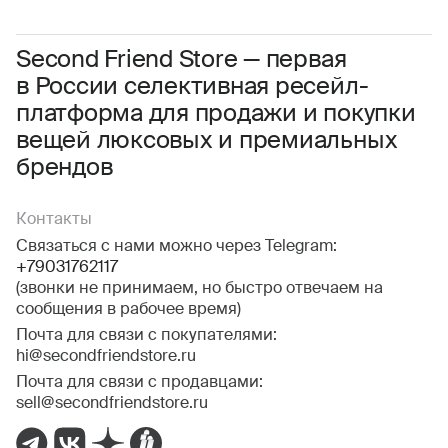
Даю
согласие на обработку персональных данных
Соглашаюсь с условиями
Пользовательского соглашения
Second Friend Store — первая
в России селективная ресейл-
Даю
согласие на получение рекламной информации.
платформа для продажи и покупки
вещей люксовых и премиальных
брендов
Контакты
Связаться с нами можно через Telegram:
+79031762117
(звонки не принимаем, но быстро отвечаем на
сообщения в рабочее время)
Почта для связи с покупателями:
hi@secondfriendstore.ru
Почта для связи с продавцами:
sell@secondfriendstore.ru