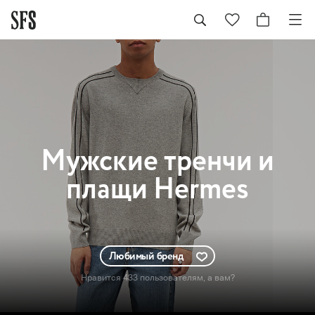
Мужские
тренчи и
плащи Hermes
Любимый бренд
Нравится 433 пользователям
, а вам?