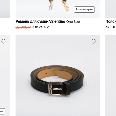
На примерке
Ремень для сумки Valentino
Пояс 
One Size
57 100
→
16 394 ₽
25 300 ₽
ке