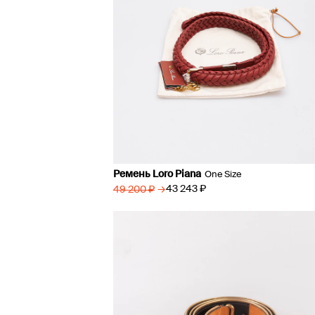
Ремень Loro Piana
One Size
→
43 243 ₽
49 200 ₽