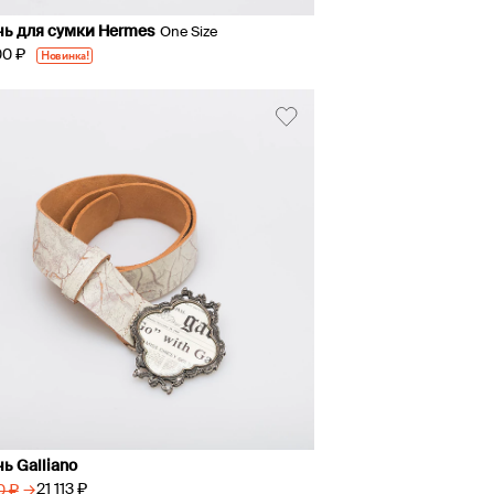
ь для сумки Hermes
One Size
00 ₽
Новинка!
ь Galliano
→
21 113 ₽
0 ₽