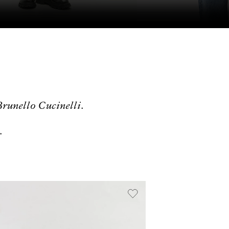
unello Cucinelli.
.