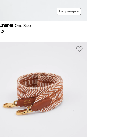
На примерке
Chanel
One Size
 ₽