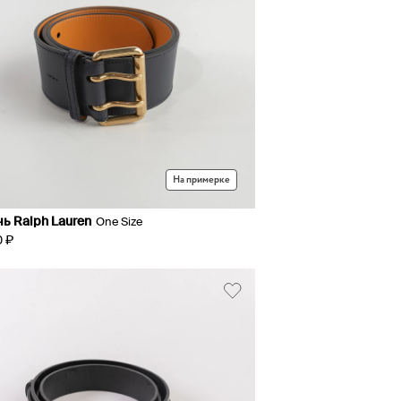
На примерке
ь Ralph Lauren
One Size
0 ₽