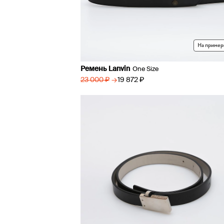
На пример
Ремень Lanvin
One Size
→
19 872 ₽
23 000 ₽