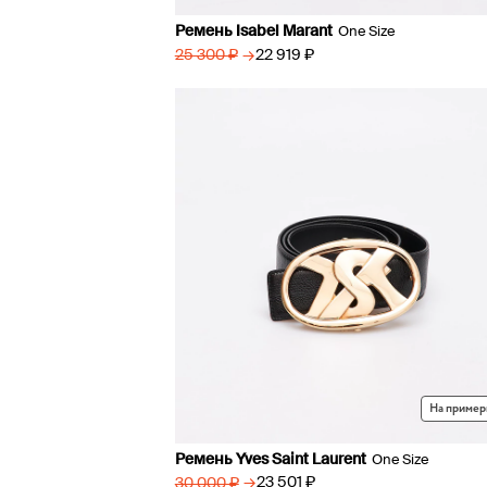
Ремень Isabel Marant
One Size
→
22 919 ₽
25 300 ₽
На пример
Ремень Yves Saint Laurent
One Size
→
23 501 ₽
30 000 ₽