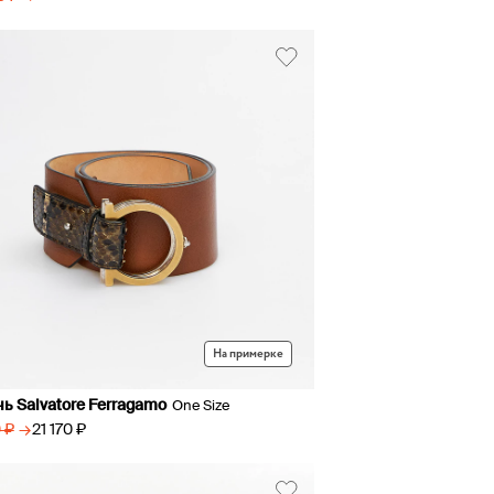
На примерке
ь Salvatore Ferragamo
One Size
→
21 170 ₽
 ₽