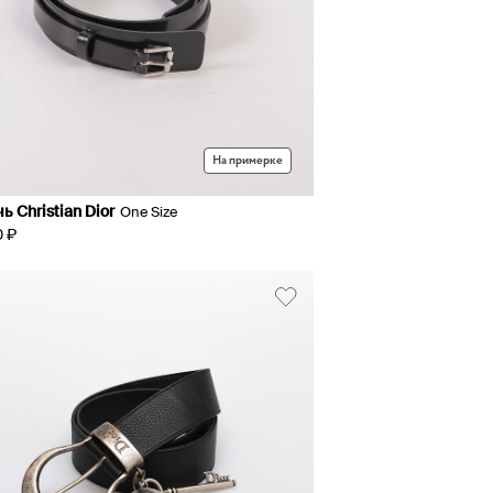
На примерке
ь Christian Dior
One Size
0 ₽