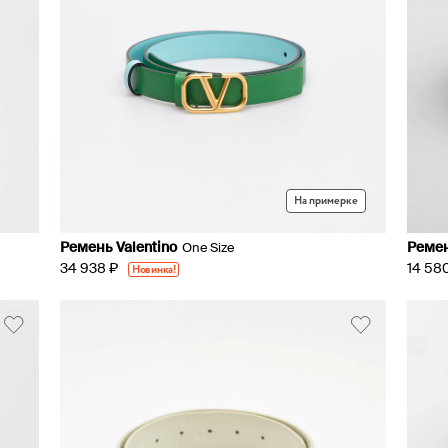
На примерке
Ремень Valentino
Ремен
One Size
34 938 ₽
Новинка!
14 58