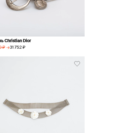
ь Christian Dior
→
31 752 ₽
0 ₽