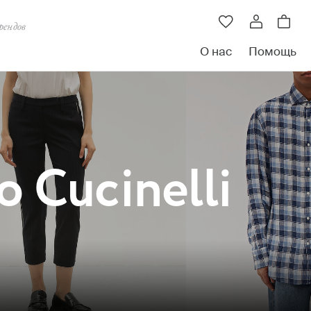
рендов
О нас
Помощь
 Cucinelli