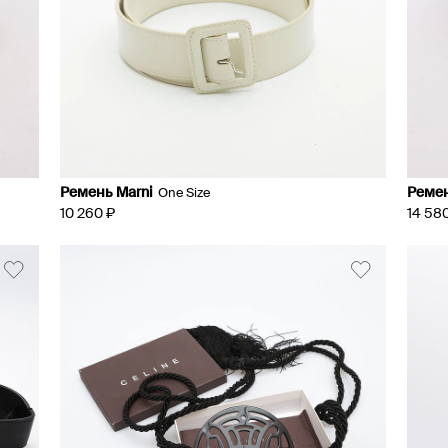
Ремень Marni
Ремен
One Size
10 260 ₽
14 58