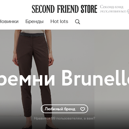
Cеконд-хэнд
эксклюзивных б
Новинки
Бренды
Hot lots
ремни Brunello
Любимый бренд
Нравится 99 пользователям
, а вам?