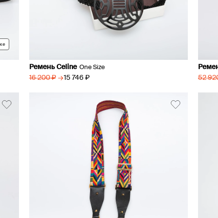
ке
Ремень Celine
Ремен
One Size
→
15 746 ₽
16 200 ₽
52 92