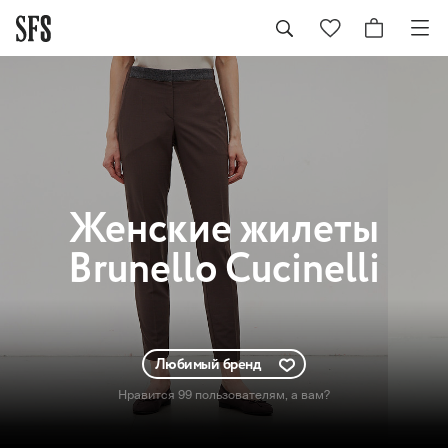
Женские
жилеты
Brunello Cucinelli
Любимый бренд
Нравится 99 пользователям
, а вам?