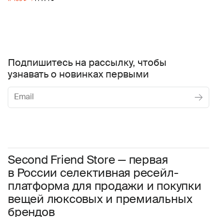
Подпишитесь на рассылку, чтобы
узнавать о новинках первыми
Женское
Мужское
Даю
согласие на обработку персональных данных
Соглашаюсь с условиями
Пользовательского соглашения
Second Friend Store — первая
в России селективная ресейл-
Даю
согласие на получение рекламной информации.
платформа для продажи и покупки
вещей люксовых и премиальных
брендов