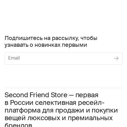
Подпишитесь на рассылку, чтобы
узнавать о новинках первыми
Женское
Мужское
Даю
согласие на обработку персональных данных
Соглашаюсь с условиями
Пользовательского соглашения
Second Friend Store — первая
в России селективная ресейл-
Даю
согласие на получение рекламной информации.
платформа для продажи и покупки
вещей люксовых и премиальных
брендов