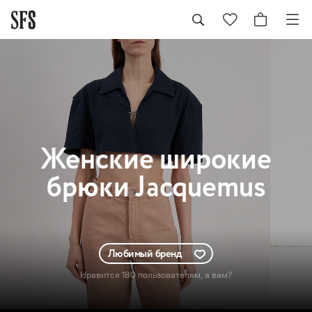
Женские
широкие
брюки Jacquemus
Любимый бренд
Нравится 180 пользователям
, а вам?