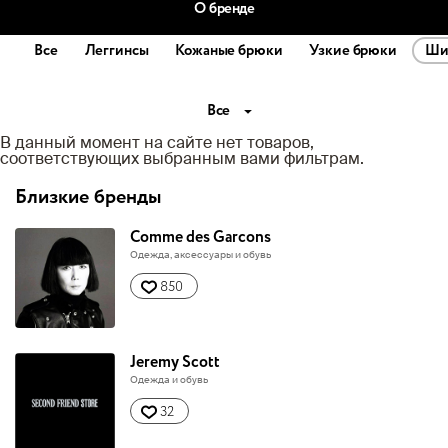
О бренде
Все
Леггинсы
Кожаные брюки
Узкие брюки
Ши
Все
В данный момент на сайте нет товаров,
соответствующих выбранным вами фильтрам.
Близкие бренды
Comme des Garcons
Одежда, аксессуары и обувь
850
Jeremy Scott
Одежда и обувь
32