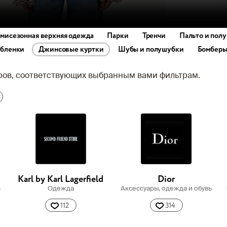
мисезонная верхняя одежда
Парки
Тренчи
Пальто и полу
бленки
Джинсовые куртки
Шубы и полушубки
Бомбер
аров, соответствующих выбранным вами фильтрам.
Karl by Karl Lagerfield
Dior
ь
Одежда
Аксессуары, одежда и обувь
112
314