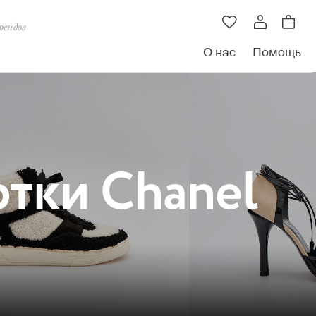
рендов
О нас
Помощь
тки Chanel