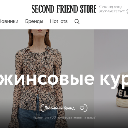
Cеконд-хэнд
эксклюзивных б
Новинки
Бренды
Hot lots
жинсовые кур
Любимый бренд
Нравится 700 пользователям
, а вам?