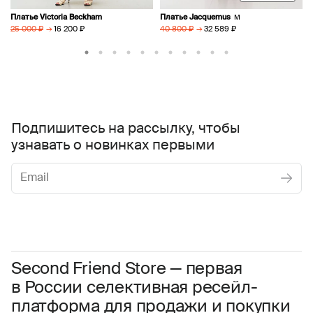
Платье Victoria Beckham
Платье Jacquemus
M
→
16 200 ₽
→
32 589 ₽
25 000 ₽
40 800 ₽
Подпишитесь на рассылку, чтобы
узнавать о новинках первыми
Женское
Мужское
Даю
согласие на обработку персональных данных
Соглашаюсь с условиями
Пользовательского соглашения
Second Friend Store — первая
в России селективная ресейл-
Даю
согласие на получение рекламной информации.
платформа для продажи и покупки