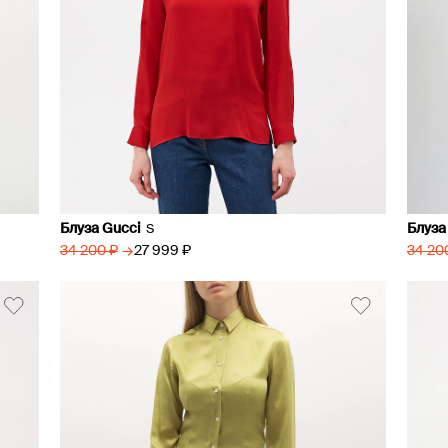
Блуза Gucci
Блуза 
S
→
27 999 ₽
34 200 ₽
34 20