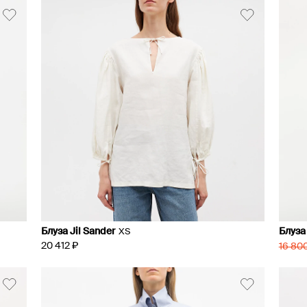
Блуза Jil Sander
Блуза
XS
20 412 ₽
16 80