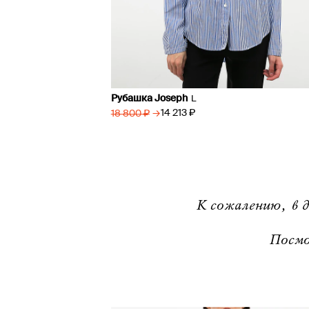
Рубашка Joseph
L
→
14 213 ₽
18 800 ₽
К сожалению, в д
Посмо