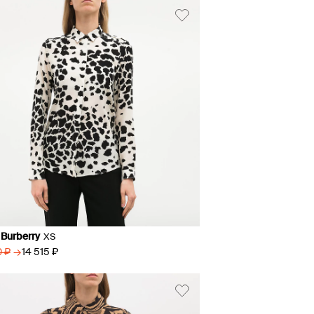
 Burberry
XS
→
14 515 ₽
0 ₽