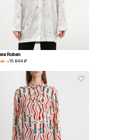
ка Ruban
→
15 844 ₽
 ₽