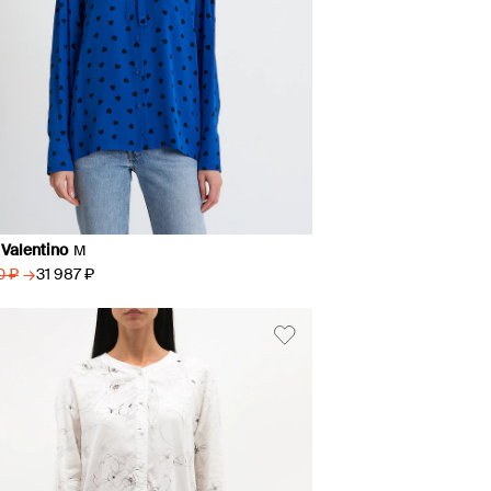
Valentino
M
→
31 987 ₽
0 ₽