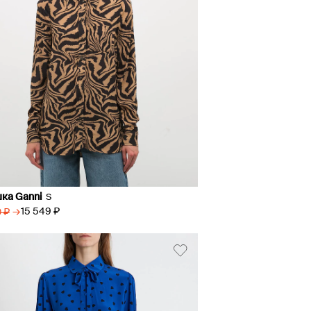
ка Ganni
S
→
15 549 ₽
 ₽