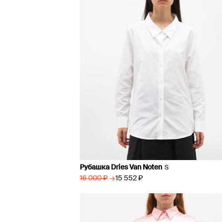
Рубашка Dries Van Noten
S
→
15 552 ₽
16 000 ₽