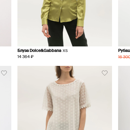
Блуза Dolce&Gabbana
Рубаш
XS
14 364 ₽
16 300