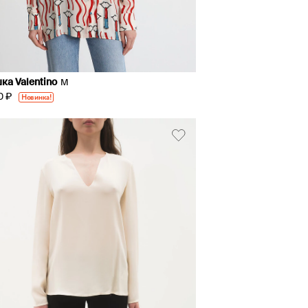
ка Valentino
M
0 ₽
Новинка!