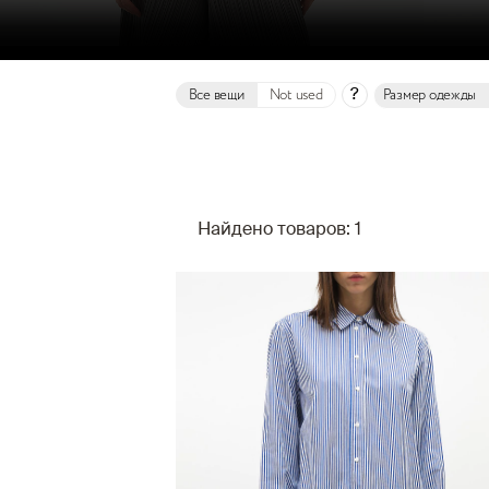
?
Все вещи
Not used
Размер одежды
Найдено товаров: 1