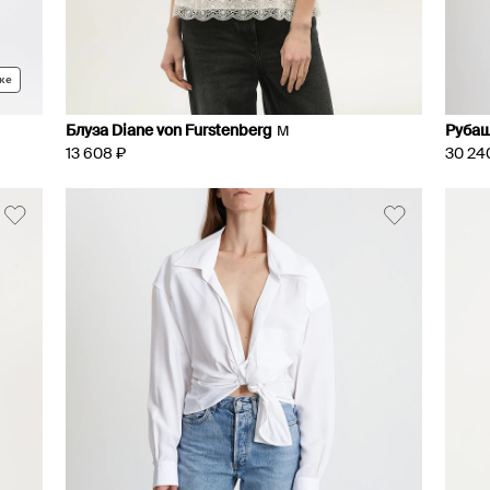
ке
Блуза Diane von Furstenberg
Рубаш
M
13 608 ₽
30 24