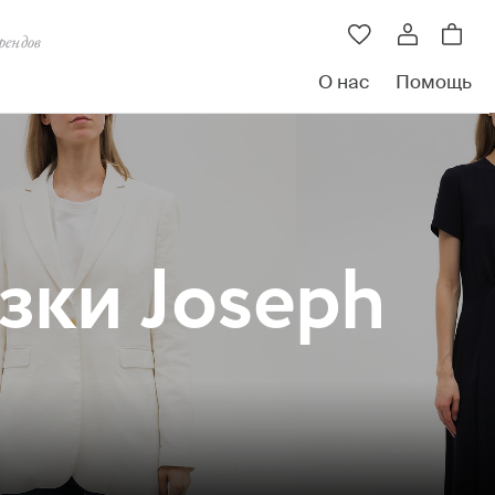
рендов
О нас
Помощь
зки Joseph