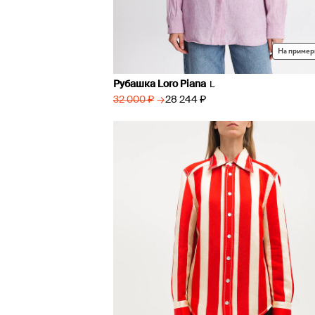
На пример
Рубашка Loro Piana
L
→
28 244 ₽
32 000 ₽