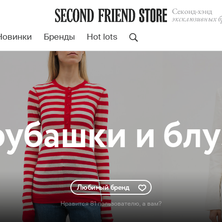
Cеконд-хэнд
эксклюзивных б
Новинки
Бренды
Hot lots
убашки и блу
Любимый бренд
Нравится 81 пользователю
, а вам?