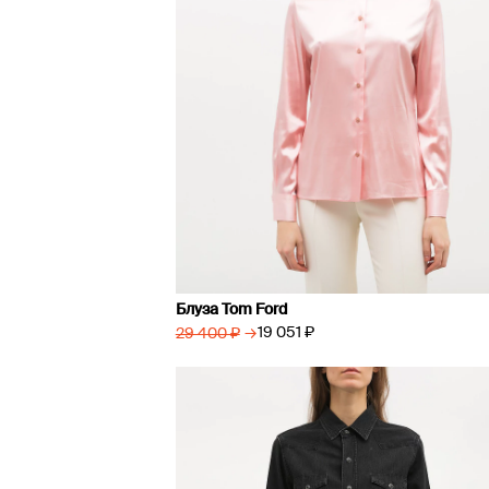
Блуза Tom Ford
→
19 051 ₽
29 400 ₽