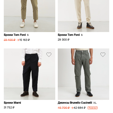
Брюки Tom Ford
Брюки Tom Ford
S
S
→
29 300 ₽
15 163 ₽
23 400 ₽
Брюки Marni
Джинсы Brunello Cucinelli
XL
→
31 752 ₽
42 684 ₽
45 700 ₽
Новинка!