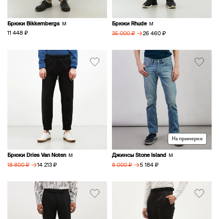
Брюки Bikkembergs
Брюки Rhude
M
M
→
11 448 ₽
26 460 ₽
35 000 ₽
На примерке
Брюки Dries Van Noten
Джинсы Stone Island
M
M
→
→
14 213 ₽
5 184 ₽
18 800 ₽
8 000 ₽