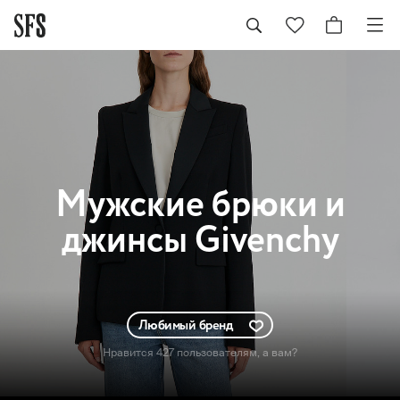
Мужские
брюки и
джинсы Givenchy
Любимый бренд
Нравится 427 пользователям
, а вам?