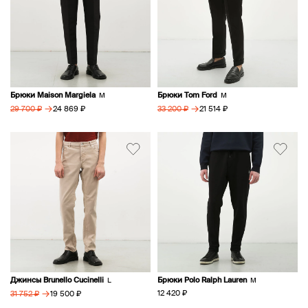
Брюки Maison Margiela
Брюки Tom Ford
M
M
→
→
24 869 ₽
21 514 ₽
29 700 ₽
33 200 ₽
Джинсы Brunello Cucinelli
Брюки Polo Ralph Lauren
L
M
→
12 420 ₽
19 500 ₽
31 752 ₽