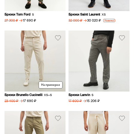
Брюки Tom Ford
Брюки Saint Laurent
S
XS
→
→
17 690 ₽
30 020 ₽
27 300 ₽
32 000 ₽
Новинка!
На примерке
Брюки Brunello Cucinelli
Брюки Lanvin
XS—S
S
→
→
17 690 ₽
15 206 ₽
23 400 ₽
17 600 ₽