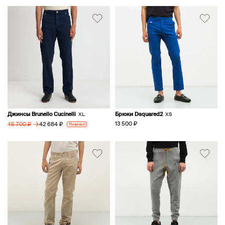
Джинсы Brunello Cucinelli
Брюки Dsquared2
XL
XS
→
13 500 ₽
42 684 ₽
45 700 ₽
Новинка!