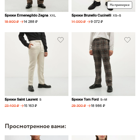
На примерке
Брюки Ermenegildo Zegna
Брюки Brunello Cucinelli
XXL
XS—S
→
→
14 288 ₽
9 072 ₽
18 900 ₽
14 000 ₽
Брюки Saint Laurent
Брюки Tom Ford
S
S—M
→
→
15 163 ₽
18 986 ₽
23 400 ₽
29 300 ₽
Просмотренное вами: