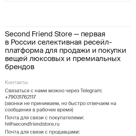
Женское
Мужское
Даю
согласие на обработку персональных данных
Соглашаюсь с условиями
Пользовательского соглашения
Second Friend Store — первая
в России селективная ресейл-
Даю
согласие на получение рекламной информации.
платформа для продажи и покупки
вещей люксовых и премиальных
брендов
Контакты
Связаться с нами можно через Telegram:
+79031762117
(звонки не принимаем, но быстро отвечаем на
сообщения в рабочее время)
Почта для связи с покупателями:
hi@secondfriendstore.ru
Почта для связи с продавцами: