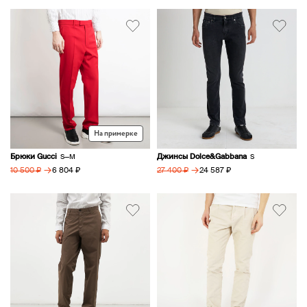
На примерке
Брюки Gucci
Джинсы Dolce&Gabbana
S—M
S
→
→
6 804 ₽
24 587 ₽
10 500 ₽
27 400 ₽