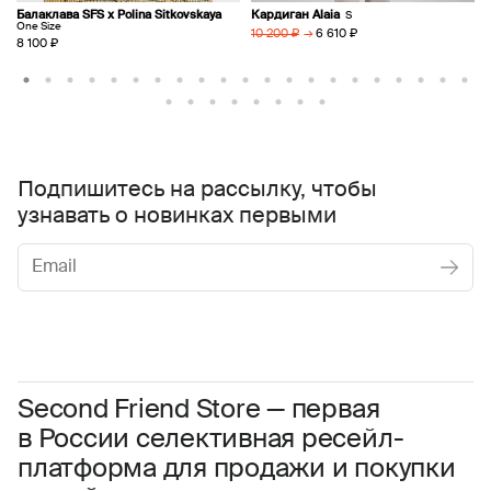
Балаклава SFS х Polina Sitkovskaya
Кардиган Alaia
S
One Size
→
6 610 ₽
10 200 ₽
8 100 ₽
Подпишитесь на рассылку, чтобы
узнавать о новинках первыми
Женское
Мужское
Даю
согласие на обработку персональных данных
Соглашаюсь с условиями
Пользовательского соглашения
Second Friend Store — первая
в России селективная ресейл-
Даю
согласие на получение рекламной информации.
платформа для продажи и покупки