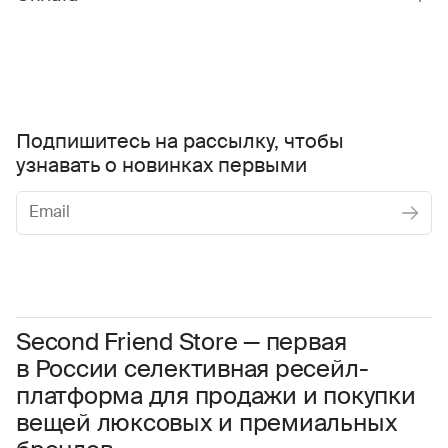
Подпишитесь на рассылку, чтобы
узнавать о новинках первыми
Женское
Мужское
Даю
согласие на обработку персональных данных
Соглашаюсь с условиями
Пользовательского соглашения
Second Friend Store — первая
в России селективная ресейл-
Даю
согласие на получение рекламной информации.
платформа для продажи и покупки
вещей люксовых и премиальных