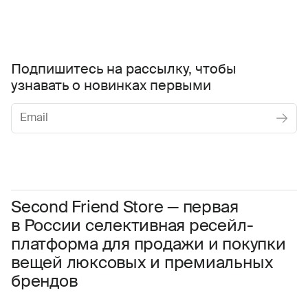
Подпишитесь на рассылку, чтобы
узнавать о новинках первыми
Женское
Мужское
Даю
согласие на обработку персональных данных
Соглашаюсь с условиями
Пользовательского соглашения
Second Friend Store — первая
в России селективная ресейл-
Даю
согласие на получение рекламной информации.
платформа для продажи и покупки
вещей люксовых и премиальных
брендов