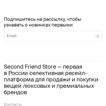
Подпишитесь на рассылку, чтобы
узнавать о новинках первыми
Женское
Мужское
Даю
согласие на обработку персональных данных
Соглашаюсь с условиями
Пользовательского соглашения
Second Friend Store — первая
в России селективная ресейл-
Даю
согласие на получение рекламной информации.
платформа для продажи и покупки
вещей люксовых и премиальных
брендов
Контакты