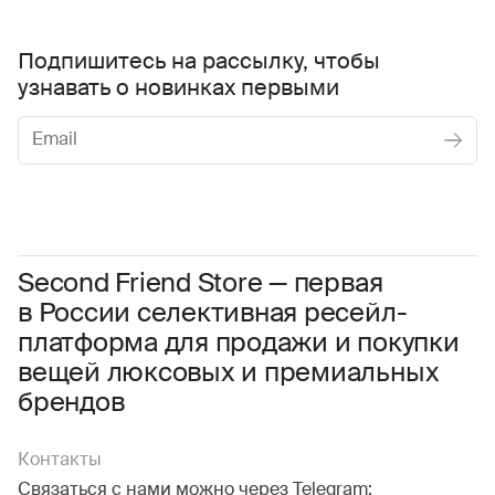
Подпишитесь на рассылку, чтобы
узнавать о новинках первыми
Женское
Мужское
Даю
согласие на обработку персональных данных
Соглашаюсь с условиями
Пользовательского соглашения
Second Friend Store — первая
в России селективная ресейл-
Даю
согласие на получение рекламной информации.
платформа для продажи и покупки
вещей люксовых и премиальных
брендов
Контакты
Связаться с нами можно через Telegram: