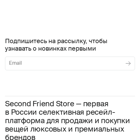
Подпишитесь на рассылку, чтобы
узнавать о новинках первыми
Женское
Мужское
Даю
согласие на обработку персональных данных
Соглашаюсь с условиями
Пользовательского соглашения
Second Friend Store — первая
в России селективная ресейл-
Даю
согласие на получение рекламной информации.
платформа для продажи и покупки
вещей люксовых и премиальных
брендов