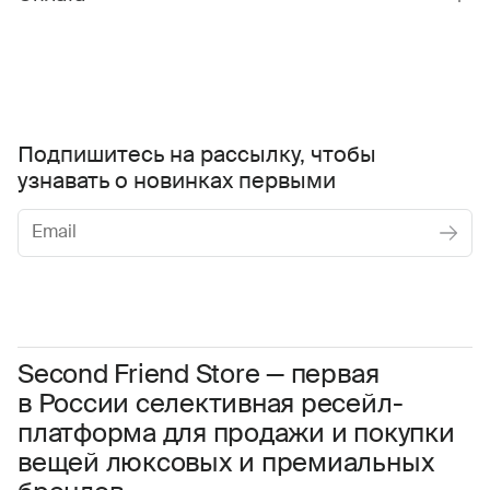
Подпишитесь на рассылку, чтобы
узнавать о новинках первыми
Женское
Мужское
Даю
согласие на обработку персональных данных
Соглашаюсь с условиями
Пользовательского соглашения
Second Friend Store — первая
в России селективная ресейл-
Даю
согласие на получение рекламной информации.
платформа для продажи и покупки
вещей люксовых и премиальных