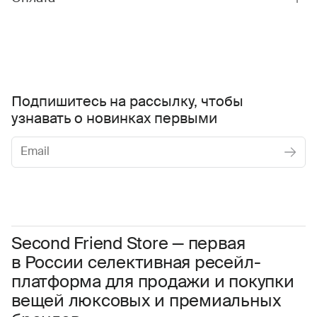
Подпишитесь на рассылку, чтобы
узнавать о новинках первыми
Женское
Мужское
Даю
согласие на обработку персональных данных
Соглашаюсь с условиями
Пользовательского соглашения
Second Friend Store — первая
в России селективная ресейл-
Даю
согласие на получение рекламной информации.
платформа для продажи и покупки
вещей люксовых и премиальных