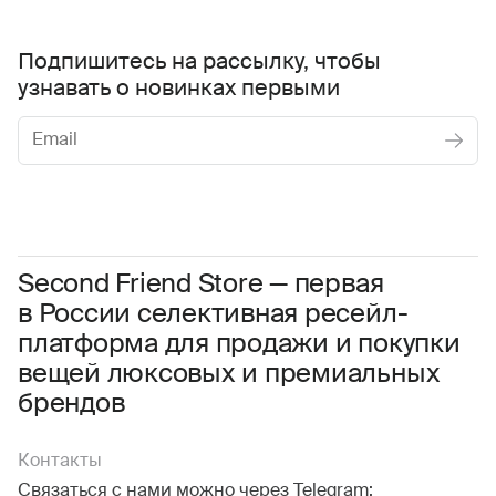
Подпишитесь на рассылку, чтобы
узнавать о новинках первыми
Женское
Мужское
Даю
согласие на обработку персональных данных
Соглашаюсь с условиями
Пользовательского соглашения
Second Friend Store — первая
в России селективная ресейл-
Даю
согласие на получение рекламной информации.
платформа для продажи и покупки
вещей люксовых и премиальных
брендов
Контакты
Связаться с нами можно через Telegram: